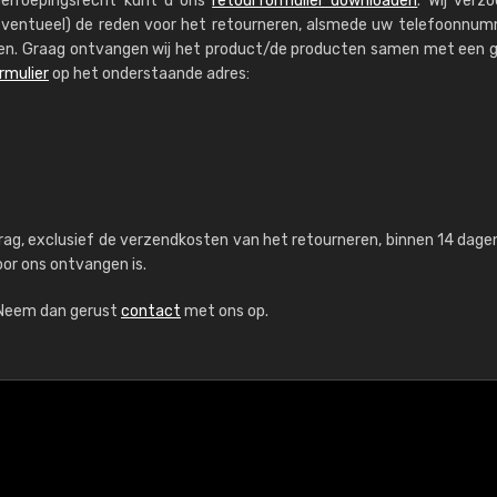
erroepingsrecht kunt u ons
retourformulier downloaden
. Wij verz
(eventueel) de reden voor het retourneren, alsmede uw telefoonnu
n. Graag ontvangen wij het product/de producten samen met een g
rmulier
op het onderstaande adres:
drag, exclusief de verzendkosten van het retourneren, binnen 14 dage
or ons ontvangen is.
 Neem dan gerust
contact
met ons op.