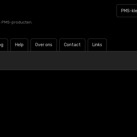
le PMS-producten.
og
Help
Over ons
Contact
Links