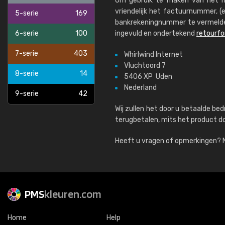
Om gebruik te maken van het h
vriendelijk het factuurnummer, 
5-serie
169
bankrekeningnummer te vermelde
6-serie
100
ingevuld en ondertekend
retourfo
7-serie
403
Whirlwind Internet
Vluchtoord 7
8-serie
14
5406 XP Uden
Nederland
9-serie
42
Wij zullen het door u betaalde be
terugbetalen, mits het product do
Heeft u vragen of opmerkingen?
PMS
kleuren.com
Home
Help