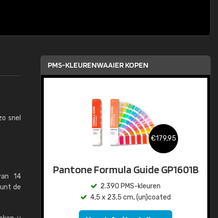
PMS-KLEURENWAAIER KOPEN
zo snel
€179,95
Pantone Formula Guide GP1601B
van 14
2.390 PMS-kleuren
kunt de
4,5 x 23,5 cm, (un)coated