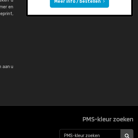
oeken u
Meer info / bestellen
mmer en
eprint,
n aan u
PMS-kleur zoeken