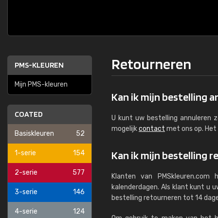
Retourneren
PMS-KLEUREN
Mijn PMS-kleuren
Kan ik mijn bestelling 
COATED
U kunt uw bestelling annuleren z
mogelijk
contact
met ons op. Het
Basiskleuren
52
1-serie
154
Kan ik mijn bestelling 
2-serie
577
Klanten van PMSkleuren.com h
kalenderdagen. Als klant kunt u 
3-serie
146
bestelling retourneren tot 14 da
4-serie
124