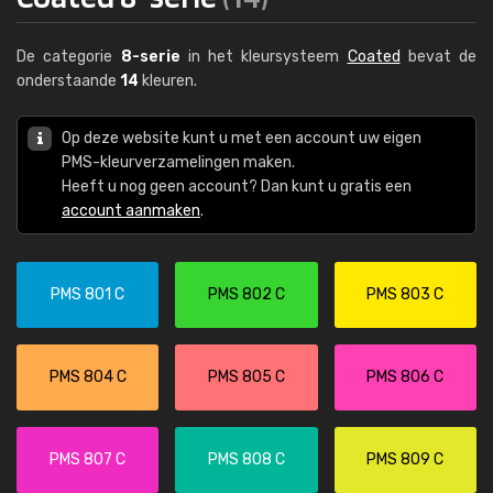
De categorie
8-serie
in het kleursysteem
Coated
bevat de
onderstaande
14
kleuren.
Op deze website kunt u met een account uw eigen
PMS-kleurverzamelingen maken.
Heeft u nog geen account? Dan kunt u gratis een
account aanmaken
.
PMS 801 C
PMS 802 C
PMS 803 C
PMS 804 C
PMS 805 C
PMS 806 C
PMS 807 C
PMS 808 C
PMS 809 C