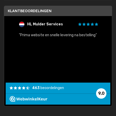
KLANTBEOORDELINGEN
HL Mulder Services
T
"
"Prima website en snelle levering na bestelling"
"Alles
463
beoordelingen
9,0