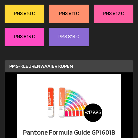
PMS 810 C
PMS 811 C
PMS 812 C
PMS 813 C
PMS 814 C
PMS-KLEURENWAAIER KOPEN
€179,95
Pantone Formula Guide GP1601B