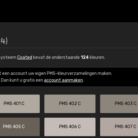
24)
rsysteem
Coated
bevat de onderstaande
124
kleuren.
t een account uw eigen PMS-kleurverzamelingen maken.
Dan kunt u gratis een
account aanmaken
.
PMS 401 C
PMS 402 C
PMS 403 C
PMS 405 C
PMS 406 C
PMS 407 C