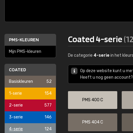
Coated 4-serie
(1
PMS-KLEUREN
Mijn PMS-kleuren
De categorie
4-serie
in het kleu
COATED
Op deze website kunt u me
Heeft u nog geen account? 
Basiskleuren
52
1-serie
154
PMS 400 C
2-serie
577
3-serie
146
PMS 404 C
4-serie
124