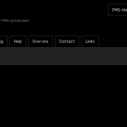
le PMS-producten.
og
Help
Over ons
Contact
Links