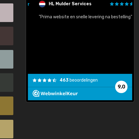
HL Mulder Services
baar!"
"Prima website en snelle levering na bestelling"
"
463
beoordelingen
9,0