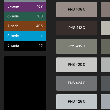
5-serie
169
PMS 408 C
6-serie
100
7-serie
403
PMS 412 C
8-serie
14
9-serie
42
PMS 416 C
PMS 420 C
PMS 424 C
PMS 428 C