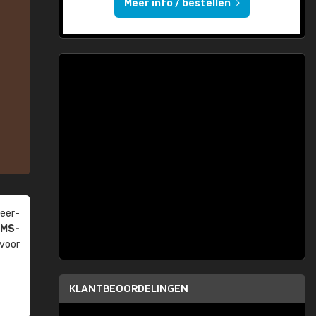
Meer info / bestellen
eer­
PMS-
 voor
KLANTBEOORDELINGEN