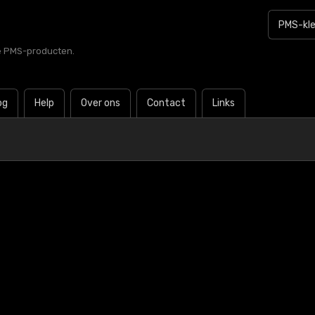
le PMS-producten.
og
Help
Over ons
Contact
Links