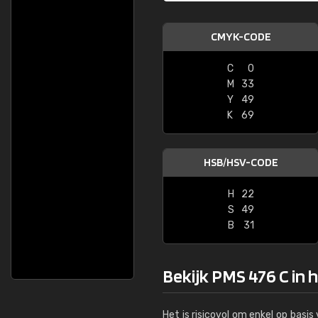
CMYK-CODE
C
0
M
33
Y
49
K
69
HSB/HSV-CODE
H
22
S
49
B
31
Bekijk PMS 476 C in 
Het is risicovol om enkel op basi