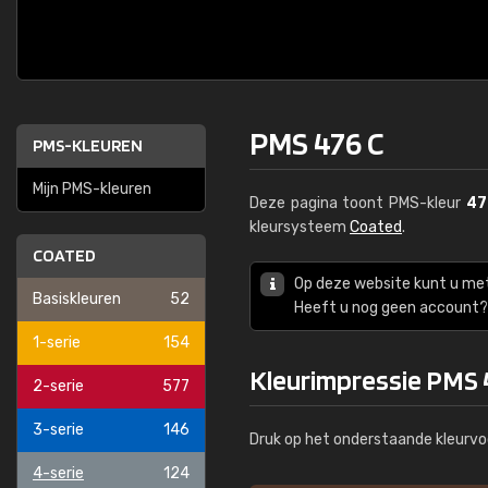
PMS 476 C
PMS-KLEUREN
Mijn PMS-kleuren
Deze pagina toont PMS-kleur
47
kleursysteem
Coated
.
COATED
Op deze website kunt u me
Basiskleuren
52
Heeft u nog geen account? 
1-serie
154
Kleurimpressie PMS 
2-serie
577
3-serie
146
Druk op het onderstaande kleurvo
4-serie
124