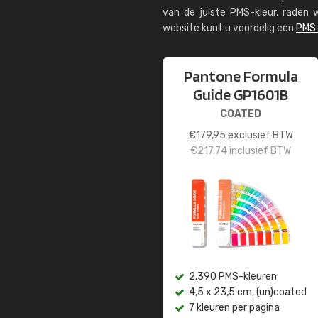
van de juiste PMS-kleur, rade
website kunt u voordelig een
PMS-
Pantone Formula
Guide GP1601B
COATED
€
179,95
exclusief BTW
€
217,74
inclusief BTW
2.390 PMS-kleuren
4,5 x 23,5 cm, (un)coated
7 kleuren per pagina