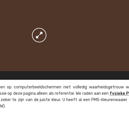
n op computer­beeld­schermen niet volledig waarheids­­getrouw w
ssie op deze pagina alleen als referentie. We raden aan een
fysieke 
eker te zijn van de juiste kleur. U heeft al een PMS-kleuren­waaier
W).