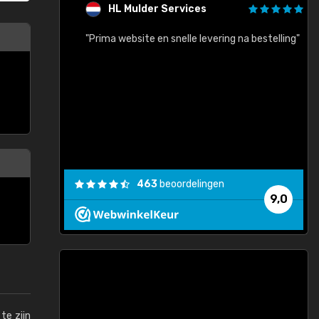
HL Mulder Services
baar!"
"Prima website en snelle levering na bestelling"
"
463
beoordelingen
9,0
te zijn