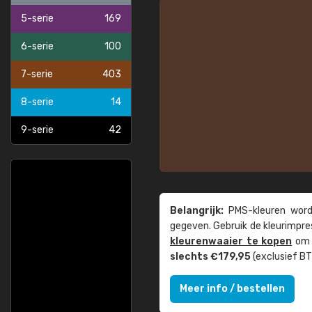
5-serie
169
6-serie
100
7-serie
403
8-serie
14
9-serie
42
Belangrijk:
PMS-kleuren worde
gegeven. Gebruik de kleur­impre
kleuren­waaier te kopen
om z
slechts €179,95
(exclusief BT
Meer info / bestellen