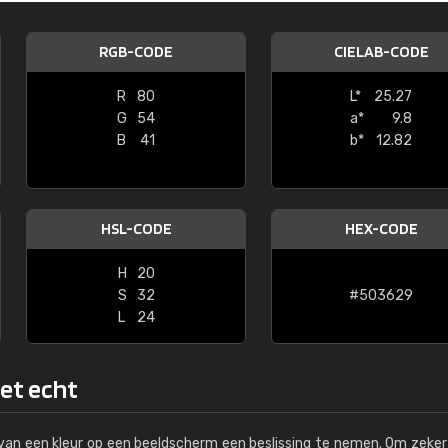
Kambier BV
RGB-CODE
CIELAB-CODE
"Super snelle service en zeer betaal
R
80
L*
25.27
G
54
a*
9.8
B
41
b*
12.82
HSL-CODE
HEX-CODE
H
20
S
32
#503629
L
24
het echt
s van een kleur op een beeldscherm een beslissing te nemen. Om zeker 