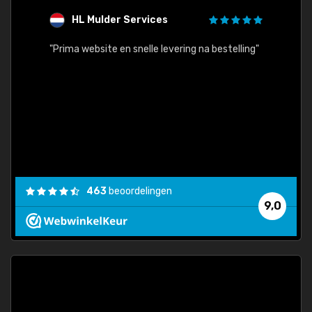
HL Mulder Services
T
"
"Prima website en snelle levering na bestelling"
"Alles
463
beoordelingen
9,0