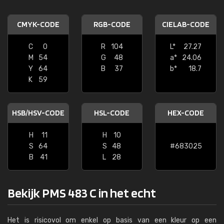
CMYK-CODE
RGB-CODE
CIELAB-CODE
C
0
R
104
L*
27.27
M
54
G
48
a*
24.06
Y
64
B
37
b*
18.7
K
59
HSB/HSV-CODE
HSL-CODE
HEX-CODE
H
11
H
10
S
64
S
48
#683025
B
41
L
28
Bekijk PMS 483 C in het echt
Het is risicovol om enkel op basis van een kleur op een