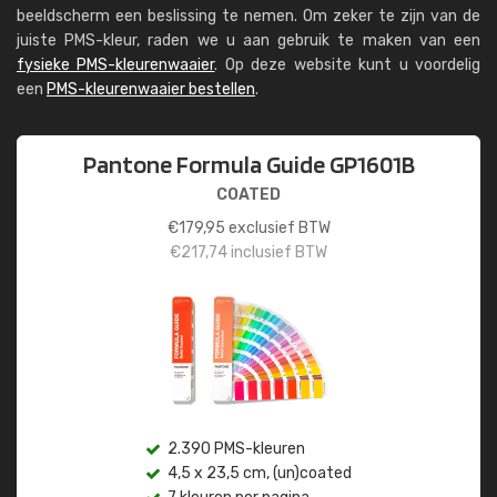
beeldscherm een beslissing te nemen. Om zeker te zijn van de
juiste PMS-kleur, raden we u aan gebruik te maken van een
fysieke PMS-kleurenwaaier
. Op deze website kunt u voordelig
een
PMS-kleurenwaaier bestellen
.
Pantone Formula Guide GP1601B
COATED
€
179,95
exclusief BTW
€
217,74
inclusief BTW
2.390 PMS-kleuren
4,5 x 23,5 cm, (un)coated