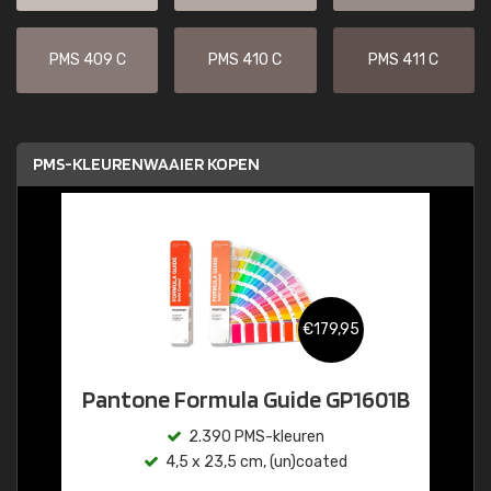
PMS 409 C
PMS 410 C
PMS 411 C
PMS-KLEURENWAAIER KOPEN
€179,95
Pantone Formula Guide GP1601B
2.390 PMS-kleuren
4,5 x 23,5 cm, (un)coated