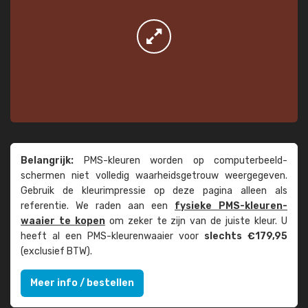
Belangrijk:
PMS-kleuren worden op computer­beeld­
schermen niet volledig waarheids­­getrouw weer­gegeven.
Gebruik de kleur­impressie op deze pagina alleen als
referentie. We raden aan een
fysieke PMS-kleuren­
waaier te kopen
om zeker te zijn van de juiste kleur. U
heeft al een PMS-kleuren­waaier voor
slechts €179,95
(exclusief BTW).
Meer info / bestellen