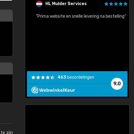
HL Mulder Services
baar!"
"Prima website en snelle levering na bestelling"
"
463
beoordelingen
9,0
te zijn