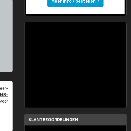
Meer info / bestellen
eer­
PMS-
 voor
KLANTBEOORDELINGEN