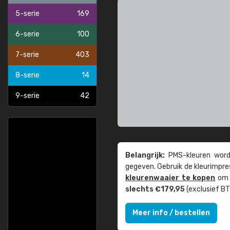
5-serie
169
6-serie
100
7-serie
403
8-serie
14
9-serie
42
Belangrijk:
PMS-kleuren worde
gegeven. Gebruik de kleur­impre
kleuren­waaier te kopen
om z
slechts €179,95
(exclusief BT
Meer info / bestellen