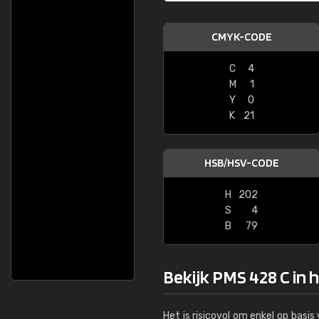
CMYK-CODE
C
4
M
1
Y
0
K
21
HSB/HSV-CODE
H
202
S
4
B
79
Bekijk PMS 428 C in 
Het is risicovol om enkel op basi