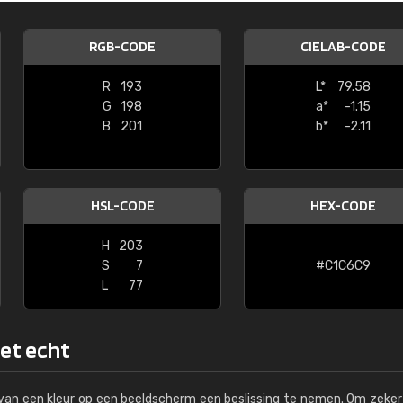
Kambier BV
RGB-CODE
CIELAB-CODE
"Super snelle service en zeer betaal
R
193
L*
79.58
G
198
a*
-1.15
B
201
b*
-2.11
HSL-CODE
HEX-CODE
H
203
S
7
#C1C6C9
L
77
het echt
s van een kleur op een beeldscherm een beslissing te nemen. Om zeker 