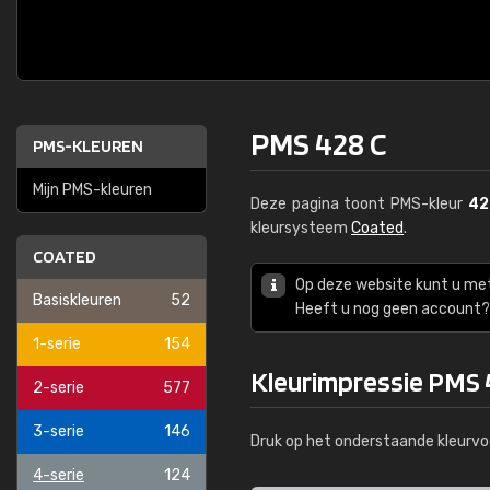
PMS 428 C
PMS-KLEUREN
Mijn PMS-kleuren
Deze pagina toont PMS-kleur
42
kleursysteem
Coated
.
COATED
Op deze website kunt u me
Basiskleuren
52
Heeft u nog geen account? 
1-serie
154
Kleurimpressie PMS 
2-serie
577
3-serie
146
Druk op het onderstaande kleurvo
4-serie
124