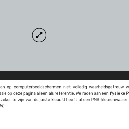
n op computer­beeld­schermen niet volledig waarheids­­getrouw w
ssie op deze pagina alleen als referentie. We raden aan een
fysieke 
eker te zijn van de juiste kleur. U heeft al een PMS-kleuren­waaier
W).