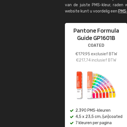
van de juiste PMS-kleur, rade
website kunt u voordelig een
PMS-
Pantone Formula
Guide GP1601B
COATED
€
179,95
exclusief BTW
€
217,74
inclusief BTW
2.390 PMS-kleuren
4,5 x 23,5 cm, (un)coated
7 kleuren per pagina