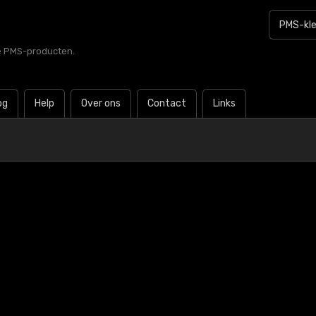
le PMS-producten.
og
Help
Over ons
Contact
Links