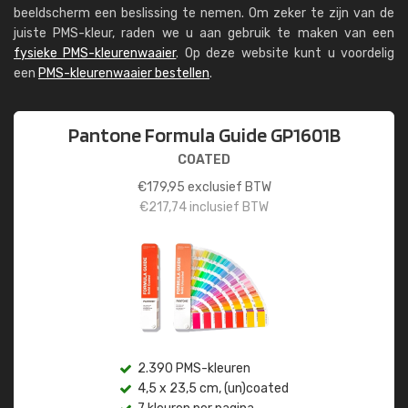
beeldscherm een beslissing te nemen. Om zeker te zijn van de
juiste PMS-kleur, raden we u aan gebruik te maken van een
fysieke PMS-kleurenwaaier
. Op deze website kunt u voordelig
een
PMS-kleurenwaaier bestellen
.
Pantone Formula Guide GP1601B
COATED
€
179,95
exclusief BTW
€
217,74
inclusief BTW
2.390 PMS-kleuren
4,5 x 23,5 cm, (un)coated