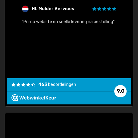
HL Mulder Services
T
"
"Prima website en snelle levering na bestelling"
"Alles
463
beoordelingen
9,0