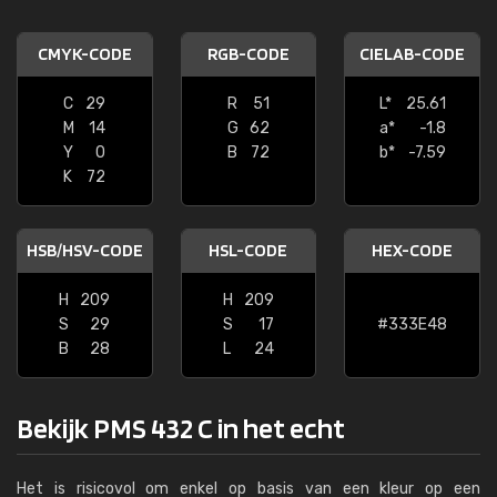
CMYK-CODE
RGB-CODE
CIELAB-CODE
C
29
R
51
L*
25.61
M
14
G
62
a*
-1.8
Y
0
B
72
b*
-7.59
K
72
HSB/HSV-CODE
HSL-CODE
HEX-CODE
H
209
H
209
S
29
S
17
#333E48
B
28
L
24
Bekijk PMS 432 C in het echt
Het is risicovol om enkel op basis van een kleur op een