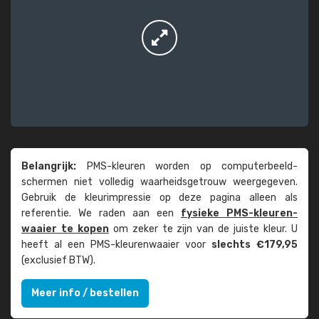
Belangrijk:
PMS-kleuren worden op computer­beeld­
schermen niet volledig waarheids­­getrouw weer­gegeven.
Gebruik de kleur­impressie op deze pagina alleen als
referentie. We raden aan een
fysieke PMS-kleuren­
waaier te kopen
om zeker te zijn van de juiste kleur. U
heeft al een PMS-kleuren­waaier voor
slechts €179,95
(exclusief BTW).
Meer info / bestellen