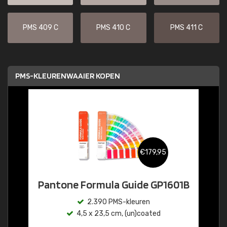
PMS 409 C
PMS 410 C
PMS 411 C
PMS-KLEURENWAAIER KOPEN
€179,95
Pantone Formula Guide GP1601B
2.390 PMS-kleuren
4,5 x 23,5 cm, (un)coated