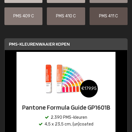
PMS 409 C
PMS 410 C
PMS 411 C
PMS-KLEURENWAAIER KOPEN
€179,95
Pantone Formula Guide GP1601B
2.390 PMS-kleuren
4,5 x 23,5 cm, (un)coated