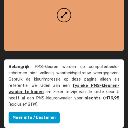
Belangrijk:
PMS-kleuren worden op computer­beeld­
schermen niet volledig waarheids­­getrouw weer­gegeven.
Gebruik de kleur­impressie op deze pagina alleen als
referentie. We raden aan een
fysieke PMS-kleuren­
waaier te kopen
om zeker te zijn van de juiste kleur. U
heeft al een PMS-kleuren­waaier voor
slechts €179,95
(exclusief BTW).
Meer info / bestellen