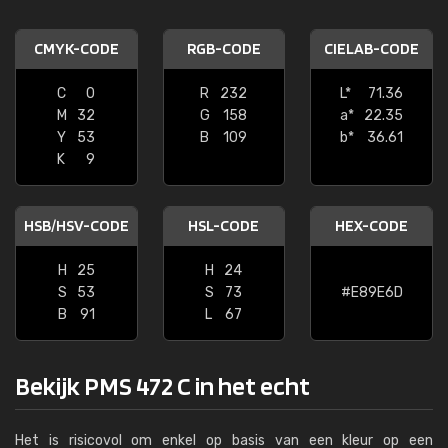
CMYK-CODE
RGB-CODE
CIELAB-CODE
C
0
R
232
L*
71.36
M
32
G
158
a*
22.35
Y
53
B
109
b*
36.61
K
9
HSB/HSV-CODE
HSL-CODE
HEX-CODE
H
25
H
24
S
53
S
73
#E89E6D
B
91
L
67
Bekijk PMS 472 C in het echt
Het is risicovol om enkel op basis van een kleur op een