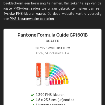
beeldscherm een beslissing te nemen. Om zeker te zijn van de
juiste PMS-kleur, raden we u aan gebruik te maken van een
fysieke PMS-kleurenwaaier
. Op deze website kunt u voordelig
een
PMS-kleurenwaaier bestellen
.
Pantone Formula Guide GP1601B
COATED
€
179,95
exclusief BTW
€
217,74
inclusief BTW
2.390 PMS-kleuren
4,5 x 23,5 cm, (un)coated