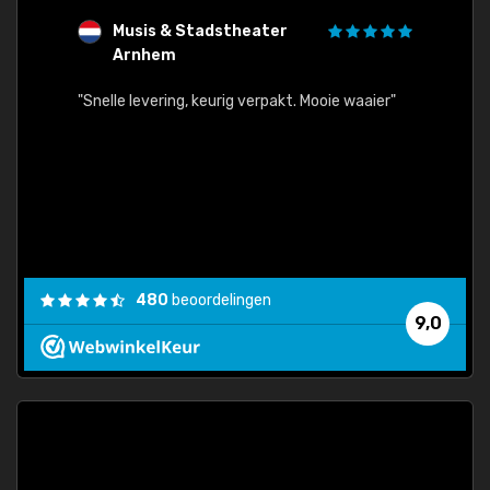
Musis & Stadstheater
L
Arnhem
rt.
"Rapid
egards
"Snelle levering, keurig verpakt. Mooie waaier"
els.
econd
/my-
ding
480
beoordelingen
e
9,0
 and