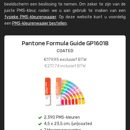
beeldscherm een beslissing te nemen. Om zeker te zijn van de
juiste PMS-kleur, raden we u aan gebruik te maken van een
fysieke PMS-kleurenwaaier
. Op deze website kunt u voordelig
een
PMS-kleurenwaaier bestellen
.
Pantone Formula Guide GP1601B
COATED
€
179,95
exclusief BTW
€
217,74
inclusief BTW
2.390 PMS-kleuren
4,5 x 23,5 cm, (un)coated