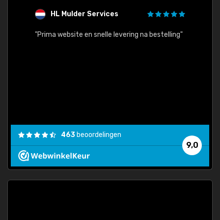
HL Mulder Services
T
"
"Prima website en snelle levering na bestelling"
"Alles
463
beoordelingen
9,0