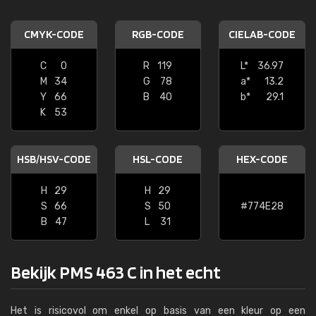
CMYK-CODE
RGB-CODE
CIELAB-CODE
C
0
R
119
L*
36.97
M
34
G
78
a*
13.2
Y
66
B
40
b*
29.1
K
53
HSB/HSV-CODE
HSL-CODE
HEX-CODE
H
29
H
29
S
66
S
50
#774E28
B
47
L
31
Bekijk PMS 463 C in het echt
Het is risicovol om enkel op basis van een kleur op een