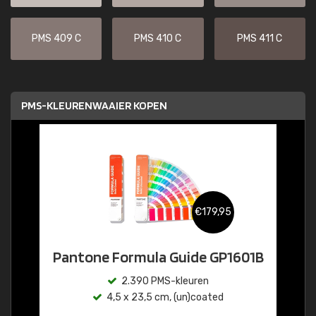
PMS 409 C
PMS 410 C
PMS 411 C
PMS-KLEURENWAAIER KOPEN
€179,95
Pantone Formula Guide GP1601B
2.390 PMS-kleuren
4,5 x 23,5 cm, (un)coated