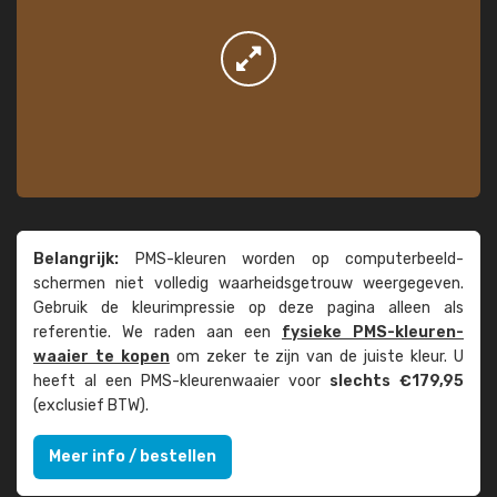
Belangrijk:
PMS-kleuren worden op computer­beeld­
schermen niet volledig waarheids­­getrouw weer­gegeven.
Gebruik de kleur­impressie op deze pagina alleen als
referentie. We raden aan een
fysieke PMS-kleuren­
waaier te kopen
om zeker te zijn van de juiste kleur. U
heeft al een PMS-kleuren­waaier voor
slechts €179,95
(exclusief BTW).
Meer info / bestellen