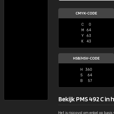
CMYK-CODE
C
0
M
64
Y
63
K
43
HSB/HSV-CODE
H
360
S
64
B
57
Bekijk PMS 492 C in 
Het is risicovol om enkel op basi