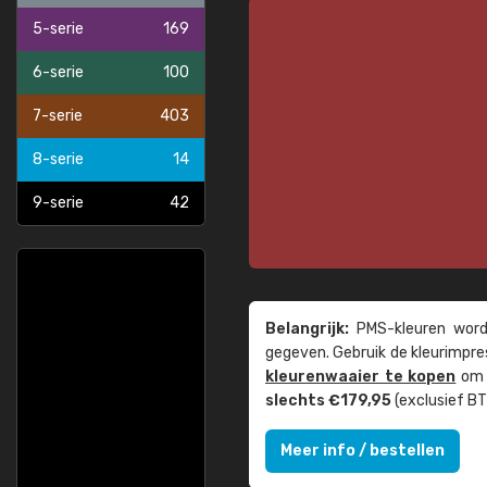
5-serie
169
6-serie
100
7-serie
403
8-serie
14
9-serie
42
Belangrijk:
PMS-kleuren worde
gegeven. Gebruik de kleur­impre
kleuren­waaier te kopen
om z
slechts €179,95
(exclusief BT
Meer info / bestellen