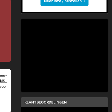
Meer info / bestellen
eer­
PMS-
 voor
KLANTBEOORDELINGEN