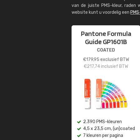
van de juiste PMS-kleur, rade
website kunt u voordelig een
PMS-
Pantone Formula
Guide GP1601B
COATED
€
179,95
exclusief BTW
€
217,74
inclusief BTW
2.390 PMS-kleuren
4,5 x 23,5 cm, (un)coated
7 kleuren per pagina