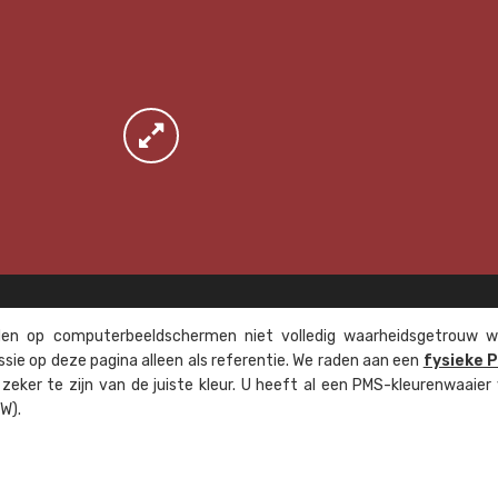
n op computer­beeld­schermen niet volledig waarheids­­getrouw w
ssie op deze pagina alleen als referentie. We raden aan een
fysieke 
eker te zijn van de juiste kleur. U heeft al een PMS-kleuren­waaier
W).