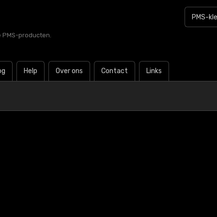
le PMS-producten.
og
Help
Over ons
Contact
Links