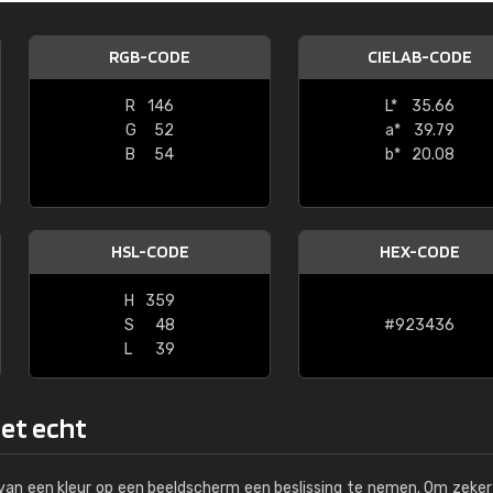
Kambier BV
RGB-CODE
CIELAB-CODE
"Super snelle service en zeer betaal
R
146
L*
35.66
G
52
a*
39.79
B
54
b*
20.08
HSL-CODE
HEX-CODE
H
359
S
48
#923436
L
39
het echt
s van een kleur op een beeldscherm een beslissing te nemen. Om zeker 