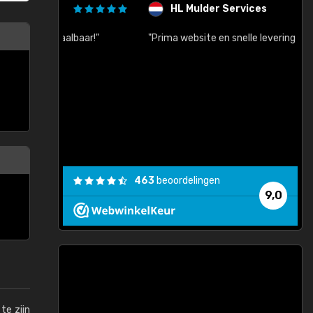
HL Mulder Services
baar!"
"Prima website en snelle levering na bestelling"
"
463
beoordelingen
9,0
te zijn