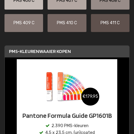
PMS 406 C
PMS 407 C
PMS 408 C
PMS 409 C
PMS 410 C
PMS 411 C
PMS-KLEURENWAAIER KOPEN
€179,95
Pantone Formula Guide GP1601B
2.390 PMS-kleuren
4,5 x 23,5 cm, (un)coated