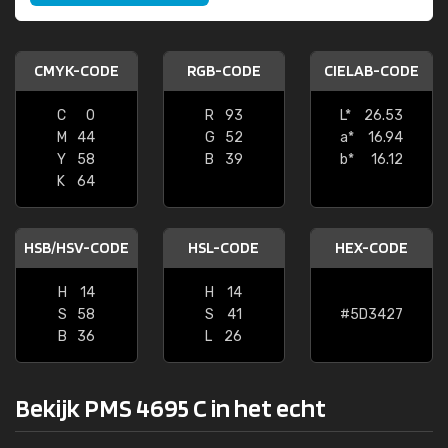
CMYK-CODE
RGB-CODE
CIELAB-CODE
C
0
R
93
L*
26.53
M
44
G
52
a*
16.94
Y
58
B
39
b*
16.12
K
64
HSB/HSV-CODE
HSL-CODE
HEX-CODE
H
14
H
14
S
58
S
41
#5D3427
B
36
L
26
Bekijk PMS 4695 C in het echt