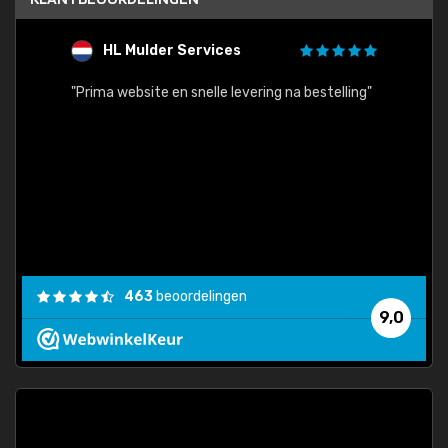
HL Mulder Services
T
"
"Prima website en snelle levering na bestelling"
"Alles
463
beoordelingen
9,0