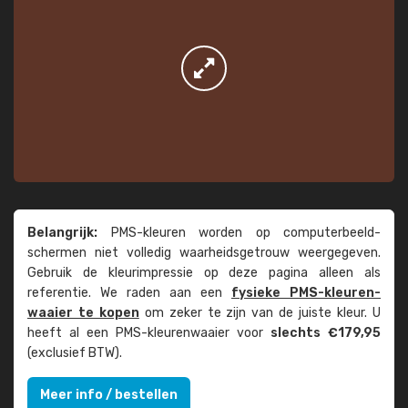
Belangrijk:
PMS-kleuren worden op computer­beeld­
schermen niet volledig waarheids­­getrouw weer­gegeven.
Gebruik de kleur­impressie op deze pagina alleen als
referentie. We raden aan een
fysieke PMS-kleuren­
waaier te kopen
om zeker te zijn van de juiste kleur. U
heeft al een PMS-kleuren­waaier voor
slechts €179,95
(exclusief BTW).
Meer info / bestellen