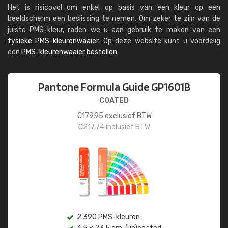
Het is risicovol om enkel op basis van een kleur op een
beeldscherm een beslissing te nemen. Om zeker te zijn van de
juiste PMS-kleur, raden we u aan gebruik te maken van een
fysieke PMS-kleurenwaaier
. Op deze website kunt u voordelig
een
PMS-kleurenwaaier bestellen
.
Pantone Formula Guide GP1601B
COATED
€
179,95
exclusief BTW
€
217,74
inclusief BTW
2.390 PMS-kleuren