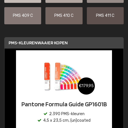
PMS 409 C
PMS 410 C
PMS 411 C
PMS-KLEURENWAAIER KOPEN
€179,95
Pantone Formula Guide GP1601B
2.390 PMS-kleuren
4,5 x 23,5 cm, (un)coated