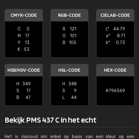
CMYK-CODE
RGB-CODE
CIELAB-CODE
C
0
R
121
L*
44.79
M
17
G
101
a*
8.71
Y
13
B
105
b*
0.73
K
53
HSB/HSV-CODE
HSL-CODE
HEX-CODE
H
349
H
348
S
17
S
9
#796569
B
47
L
44
Bekijk PMS 437 C in het echt
Het is risicovol om enkel op basis van een kleur op een