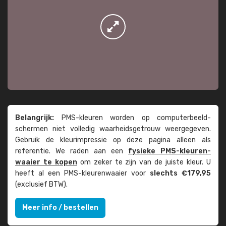
Belangrijk:
PMS-kleuren worden op computer­beeld­
schermen niet volledig waarheids­­getrouw weer­gegeven.
Gebruik de kleur­impressie op deze pagina alleen als
referentie. We raden aan een
fysieke PMS-kleuren­
waaier te kopen
om zeker te zijn van de juiste kleur. U
heeft al een PMS-kleuren­waaier voor
slechts €179,95
(exclusief BTW).
Meer info / bestellen