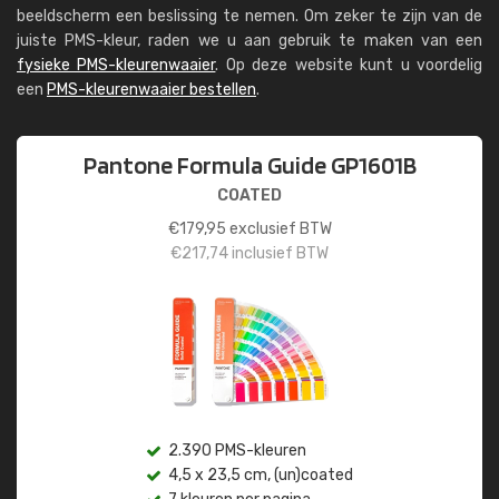
beeldscherm een beslissing te nemen. Om zeker te zijn van de
juiste PMS-kleur, raden we u aan gebruik te maken van een
fysieke PMS-kleurenwaaier
. Op deze website kunt u voordelig
een
PMS-kleurenwaaier bestellen
.
Pantone Formula Guide GP1601B
COATED
€
179,95
exclusief BTW
€
217,74
inclusief BTW
2.390 PMS-kleuren
4,5 x 23,5 cm, (un)coated