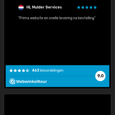
HL Mulder Services
T
"
"Prima website en snelle levering na bestelling"
"Alles
463
beoordelingen
9,0