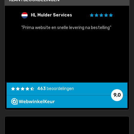
HL Mulder Services
T
"
"Prima website en snelle levering na bestelling"
"Alles
463
beoordelingen
9,0