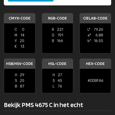
CMYK-CODE
RGB-CODE
CIELAB-CODE
C
0
R
221
L*
79.26
M
14
G
191
a*
6.88
Y
25
B
166
b*
16.55
K
13
HSB/HSV-CODE
HSL-CODE
HEX-CODE
H
29
H
27
S
25
S
45
#DDBFA6
B
87
L
76
Bekijk PMS 4675 C in het echt