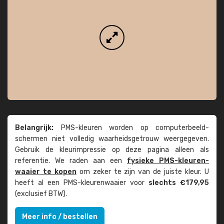
Belangrijk:
PMS-kleuren worden op computer­beeld­
schermen niet volledig waarheids­­getrouw weer­gegeven.
Gebruik de kleur­impressie op deze pagina alleen als
referentie. We raden aan een
fysieke PMS-kleuren­
waaier te kopen
om zeker te zijn van de juiste kleur. U
heeft al een PMS-kleuren­waaier voor
slechts €179,95
(exclusief BTW).
Meer info / bestellen