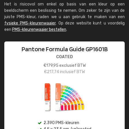
Het is risicovol om enkel op basis van een kleur op een
beeldscherm een beslissing te nemen. Om zeker te zijn van de
juiste PMS-kleur, raden we u aan gebruik te maken van een
fysieke PMS-kleurenwaaier
. Op deze website kunt u voordelig
een
PMS-kleurenwaaier bestellen
.
Pantone Formula Guide GP1601B
COATED
€
179,95
exclusief BTW
€
217,74
inclusief BTW
2.390 PMS-kleuren