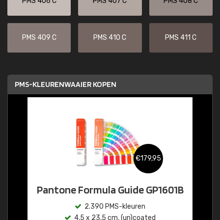
PMS 406 C
PMS 407 C
PMS 408 C
PMS 409 C
PMS 410 C
PMS 411 C
PMS-KLEURENWAAIER KOPEN
€179,95
Pantone Formula Guide GP1601B
2.390 PMS-kleuren
4,5 x 23,5 cm, (un)coated