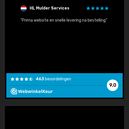
HL Mulder Services
T
"
"Prima website en snelle levering na bestelling"
"Alles
463
beoordelingen
9,0