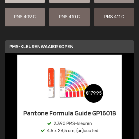
PMS 409 C
PMS 410 C
PMS 411 C
PMS-KLEURENWAAIER KOPEN
€179,95
Pantone Formula Guide GP1601B
2.390 PMS-kleuren
4,5 x 23,5 cm, (un)coated