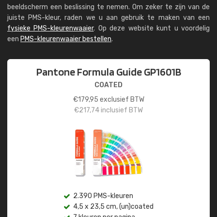
beeldscherm een beslissing te nemen. Om zeker te zijn van de
juiste PMS-kleur, raden we u aan gebruik te maken van een
fysieke PMS-kleurenwaaier
. Op deze website kunt u voordelig
een
PMS-kleurenwaaier bestellen
.
Pantone Formula Guide GP1601B
COATED
€
179,95
exclusief BTW
€
217,74
inclusief BTW
2.390 PMS-kleuren
4,5 x 23,5 cm, (un)coated