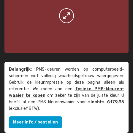
Belangrijk:
PMS-kleuren worden op computer­beeld­
schermen niet volledig waarheids­­getrouw weer­gegeven.
Gebruik de kleur­impressie op deze pagina alleen als
referentie. We raden aan een
fysieke PMS-kleuren­
waaier te kopen
om zeker te zijn van de juiste kleur. U
heeft al een PMS-kleuren­waaier voor
slechts €179,95
(exclusief BTW).
Meer info / bestellen