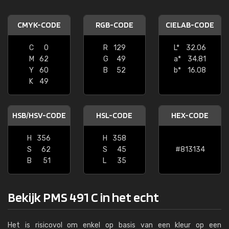
CMYK-CODE
RGB-CODE
CIELAB-CODE
C
0
R
129
L*
32.06
M
62
G
49
a*
34.81
Y
60
B
52
b*
16.08
K
49
HSB/HSV-CODE
HSL-CODE
HEX-CODE
H
356
H
358
S
62
S
45
#813134
B
51
L
35
Bekijk PMS 491 C in het echt
Het is risicovol om enkel op basis van een kleur op een