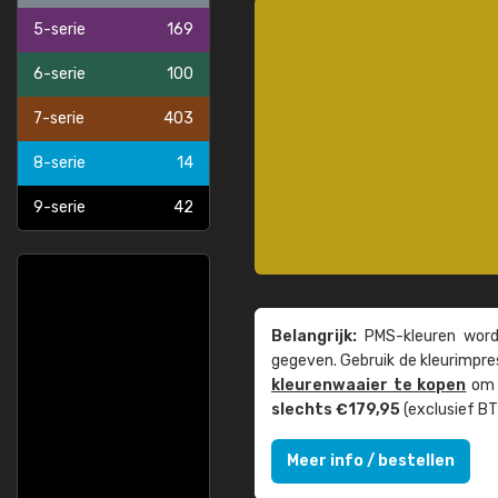
5-serie
169
6-serie
100
7-serie
403
8-serie
14
9-serie
42
Belangrijk:
PMS-kleuren worde
gegeven. Gebruik de kleur­impre
kleuren­waaier te kopen
om z
slechts €179,95
(exclusief BT
Meer info / bestellen