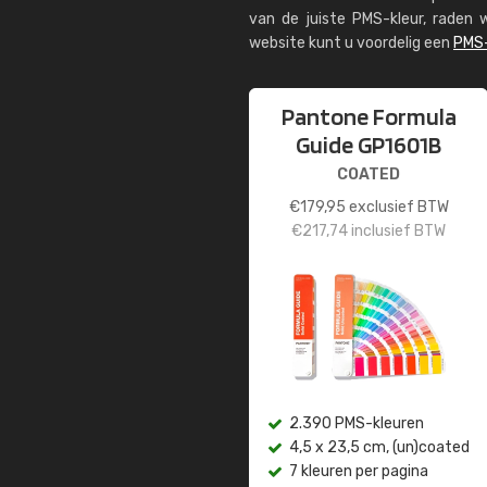
van de juiste PMS-kleur, rade
website kunt u voordelig een
PMS-
Pantone Formula
Guide GP1601B
COATED
€
179,95
exclusief BTW
€
217,74
inclusief BTW
2.390 PMS-kleuren
4,5 x 23,5 cm, (un)coated
7 kleuren per pagina