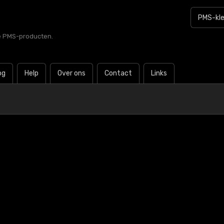
le PMS-producten.
og
Help
Over ons
Contact
Links