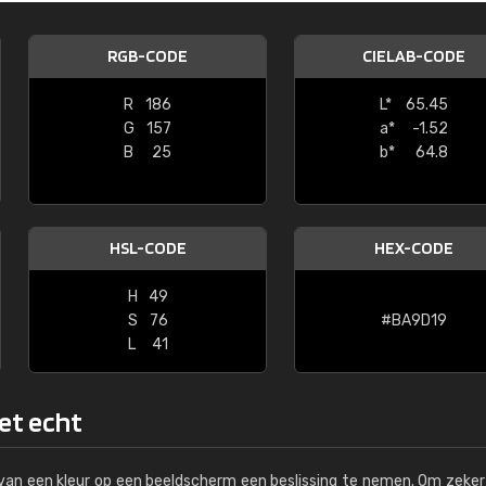
Kambier BV
RGB-CODE
CIELAB-CODE
"Super snelle service en zeer betaal
R
186
L*
65.45
G
157
a*
-1.52
B
25
b*
64.8
HSL-CODE
HEX-CODE
H
49
S
76
#BA9D19
L
41
het echt
s van een kleur op een beeldscherm een beslissing te nemen. Om zeker 