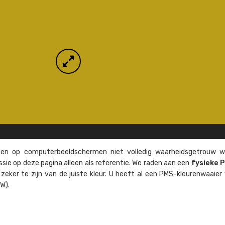
n op computer­beeld­schermen niet volledig waarheids­­getrouw w
ssie op deze pagina alleen als referentie. We raden aan een
fysieke 
eker te zijn van de juiste kleur. U heeft al een PMS-kleuren­waaier
W).