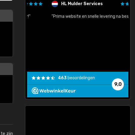
HL Mulder Services
baar!"
"Prima website en snelle levering na bestelling"
"
463
beoordelingen
9,0
te zijn