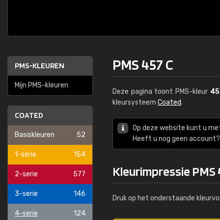
PMS 457 C
PMS-KLEUREN
Mijn PMS-kleuren
Deze pagina toont PMS-kleur
45
kleursysteem
Coated
.
COATED
Op deze website kunt u me
Basiskleuren
52
Heeft u nog geen account? 
1-serie
154
Kleurimpressie PMS 
2-serie
577
3-serie
146
Druk op het onderstaande kleurvo
4-serie
124