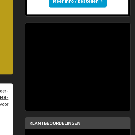
Meer info / bestellen
eer­
PMS-
 voor
KLANTBEOORDELINGEN