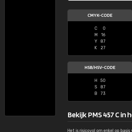
CMYK-CODE
C
0
M
16
Y
87
K
27
HSB/HSV-CODE
H
50
S
87
B
73
Bekijk PMS 457 C in 
Het is risicovol om enkel op basi