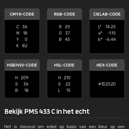
CMYK-CODE
RGB-CODE
CIELAB-CODE
C
36
R
29
L*
14.25
M
18
G
37
a*
-1.15
Y
0
B
45
b*
-6.44
K
82
HSB/HSV-CODE
HSL-CODE
HEX-CODE
H
209
H
210
S
36
S
22
#1D252D
B
18
L
15
Bekijk PMS 433 C in het echt
Het is risicovol om enkel op basis van een kleur op een