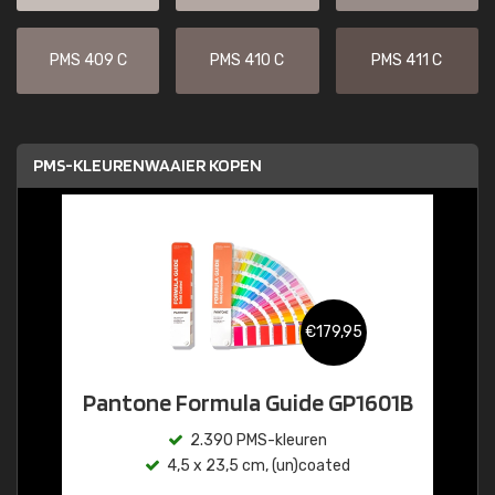
PMS 409 C
PMS 410 C
PMS 411 C
PMS-KLEURENWAAIER KOPEN
€179,95
Pantone Formula Guide GP1601B
2.390 PMS-kleuren
4,5 x 23,5 cm, (un)coated