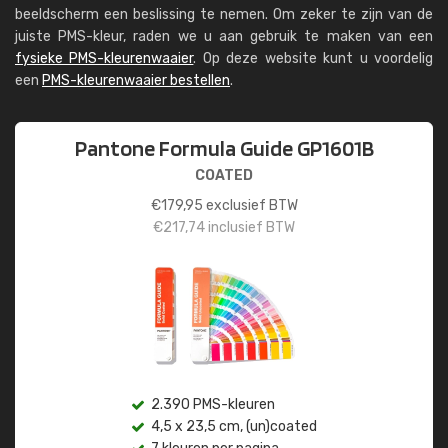
beeldscherm een beslissing te nemen. Om zeker te zijn van de
juiste PMS-kleur, raden we u aan gebruik te maken van een
fysieke PMS-kleurenwaaier
. Op deze website kunt u voordelig
een
PMS-kleurenwaaier bestellen
.
Pantone Formula Guide GP1601B
COATED
€
179,95
exclusief BTW
€
217,74
inclusief BTW
2.390 PMS-kleuren
4,5 x 23,5 cm, (un)coated