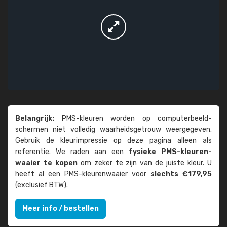
Belangrijk:
PMS-kleuren worden op computer­beeld­
schermen niet volledig waarheids­­getrouw weer­gegeven.
Gebruik de kleur­impressie op deze pagina alleen als
referentie. We raden aan een
fysieke PMS-kleuren­
waaier te kopen
om zeker te zijn van de juiste kleur. U
heeft al een PMS-kleuren­waaier voor
slechts €179,95
(exclusief BTW).
Meer info / bestellen