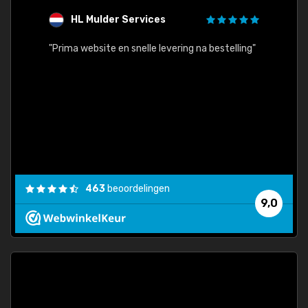
HL Mulder Services
T
"
"Prima website en snelle levering na bestelling"
"Alles
463
beoordelingen
9,0