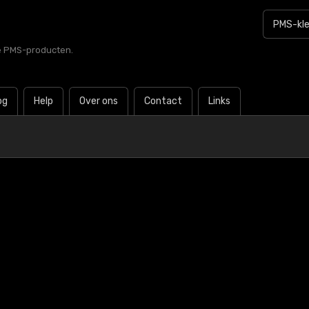
le PMS-producten.
og
Help
Over ons
Contact
Links