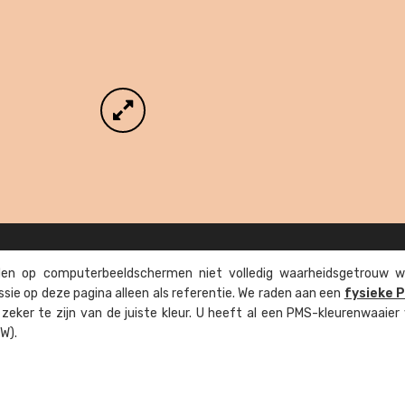
n op computer­beeld­schermen niet volledig waarheids­­getrouw w
ssie op deze pagina alleen als referentie. We raden aan een
fysieke 
eker te zijn van de juiste kleur. U heeft al een PMS-kleuren­waaier
W).