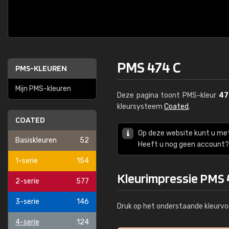
PMS 474 C
PMS-KLEUREN
Mijn PMS-kleuren
Deze pagina toont PMS-kleur
47
kleursysteem
Coated
.
COATED
Op deze website kunt u me
Basiskleuren
52
Heeft u nog geen account? 
1-serie
154
Kleurimpressie PMS 
2-serie
577
3-serie
146
Druk op het onderstaande kleurvo
4-serie
124