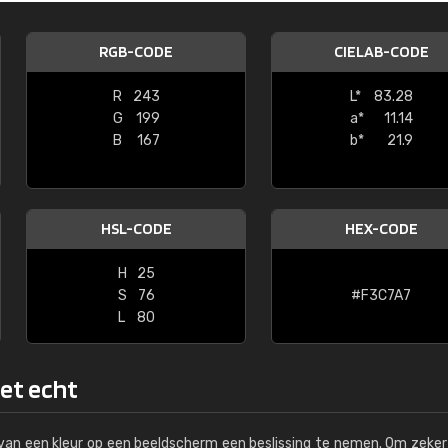
Kambier BV
RGB-CODE
CIELAB-CODE
"Super snelle service en zeer betaal
R
243
L*
83.28
G
199
a*
11.14
B
167
b*
21.9
HSL-CODE
HEX-CODE
H
25
S
76
#F3C7A7
L
80
het echt
s van een kleur op een beeldscherm een beslissing te nemen. Om zeker 