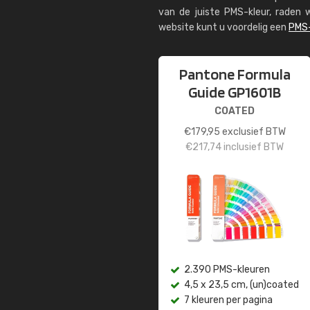
van de juiste PMS-kleur, rade
website kunt u voordelig een
PMS-
Pantone Formula
Guide GP1601B
COATED
€
179,95
exclusief BTW
€
217,74
inclusief BTW
2.390 PMS-kleuren
4,5 x 23,5 cm, (un)coated
7 kleuren per pagina