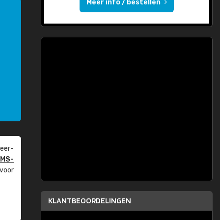
Meer info / bestellen
eer­
PMS-
 voor
KLANTBEOORDELINGEN