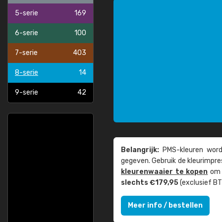
5-serie
169
6-serie
100
7-serie
403
8-serie
14
9-serie
42
Belangrijk:
PMS-kleuren worde
gegeven. Gebruik de kleur­impre
kleuren­waaier te kopen
om z
slechts €179,95
(exclusief BT
Meer info / bestellen