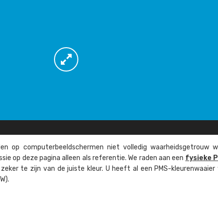
n op computer­beeld­schermen niet volledig waarheids­­getrouw w
ssie op deze pagina alleen als referentie. We raden aan een
fysieke 
eker te zijn van de juiste kleur. U heeft al een PMS-kleuren­waaier
W).