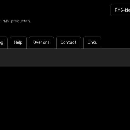
le PMS-producten.
og
Help
Over ons
Contact
Links