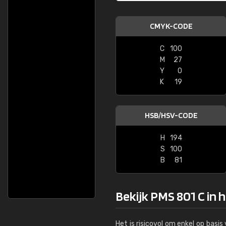
CMYK-CODE
C
100
M
27
Y
0
K
19
HSB/HSV-CODE
H
194
S
100
B
81
Bekijk PMS 801 C in 
Het is risicovol om enkel op basi