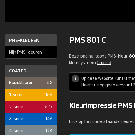
PMS 801 C
PMS-KLEUREN
Mijn PMS-kleuren
Deze pagina toont PMS-kleur
80
kleursysteem
Coated
.
COATED
Op deze website kunt u me
Basiskleuren
52
Heeft u nog geen account? 
1-serie
154
Kleurimpressie PMS 
2-serie
577
3-serie
146
Druk op het onderstaande kleurvo
4-serie
124