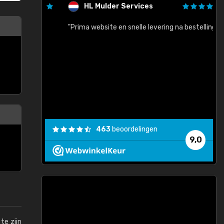
HL Mulder Services
baar!"
"Prima website en snelle levering na bestelling"
"
463
beoordelingen
9,0
te zijn