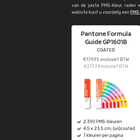
van de juiste PMS-kleur, rade
website kunt u voordelig een
PMS-
Pantone Formula
Guide GP1601B
COATED
€
179,95
exclusief BTW
€
217,74
inclusief BTW
2.390 PMS-kleuren
4,5 x 23,5 cm, (un)coated
7 kleuren per pagina