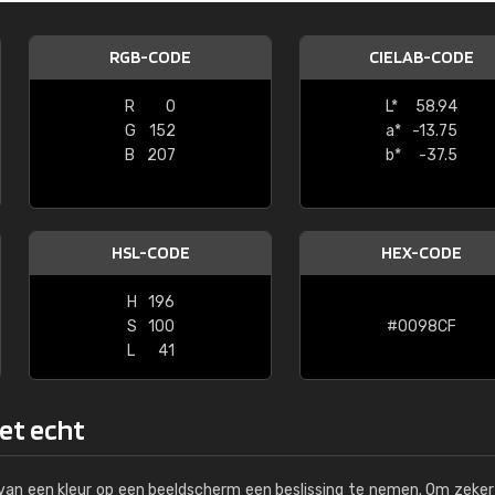
Kambier BV
RGB-CODE
CIELAB-CODE
"Super snelle service en zeer betaal
R
0
L*
58.94
G
152
a*
-13.75
B
207
b*
-37.5
HSL-CODE
HEX-CODE
H
196
S
100
#0098CF
L
41
het echt
s van een kleur op een beeldscherm een beslissing te nemen. Om zeker 