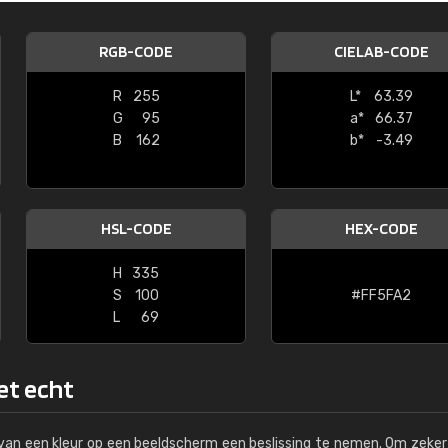
Kambier BV
RGB-CODE
CIELAB-CODE
"Super snelle service en zeer betaal
R
255
L*
63.39
G
95
a*
66.37
B
162
b*
-3.49
HSL-CODE
HEX-CODE
H
335
S
100
#FF5FA2
L
69
het echt
s van een kleur op een beeldscherm een beslissing te nemen. Om zeker 