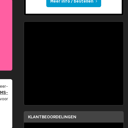
Meer info / bestellen
eer­
PMS-
 voor
KLANTBEOORDELINGEN