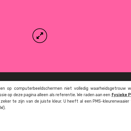
n op computer­beeld­schermen niet volledig waarheids­­getrouw w
ssie op deze pagina alleen als referentie. We raden aan een
fysieke 
eker te zijn van de juiste kleur. U heeft al een PMS-kleuren­waaier
W).