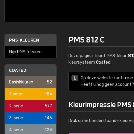
PMS 812 C
PMS-KLEUREN
Mijn PMS-kleuren
Deze pagina toont PMS-kleur
81
kleursysteem
Coated
.
COATED
Op deze website kunt u me
Basiskleuren
52
Heeft u nog geen account? 
1-serie
154
Kleurimpressie PMS 
2-serie
577
3-serie
146
Druk op het onderstaande kleurvo
4-serie
124