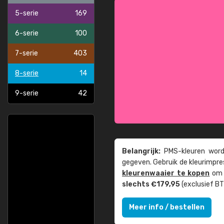
5-serie
169
6-serie
100
7-serie
403
8-serie
14
9-serie
42
Belangrijk:
PMS-kleuren worde
gegeven. Gebruik de kleur­impre
kleuren­waaier te kopen
om z
slechts €179,95
(exclusief BT
Meer info / bestellen