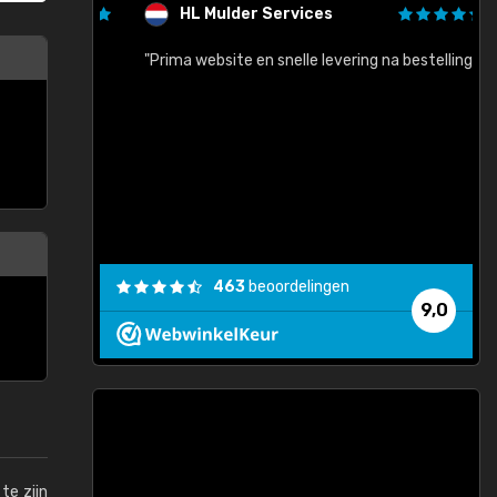
HL Mulder Services
baar!"
"Prima website en snelle levering na bestelling"
"
463
beoordelingen
9,0
te zijn