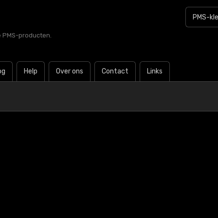
le PMS-producten.
og
Help
Over ons
Contact
Links