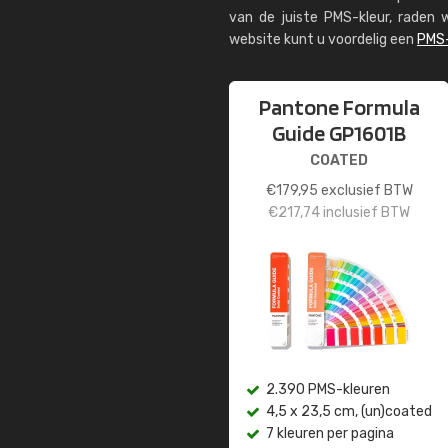
van de juiste PMS-kleur, rade
website kunt u voordelig een
PMS-
Pantone Formula
Guide GP1601B
COATED
€
179,95
exclusief BTW
€
217,74
inclusief BTW
2.390 PMS-kleuren
4,5 x 23,5 cm, (un)coated
7 kleuren per pagina