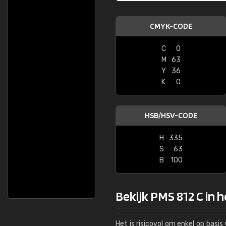
CMYK-CODE
C
0
M
63
Y
36
K
0
HSB/HSV-CODE
H
335
S
63
B
100
Bekijk PMS 812 C in 
Het is risicovol om enkel op basi