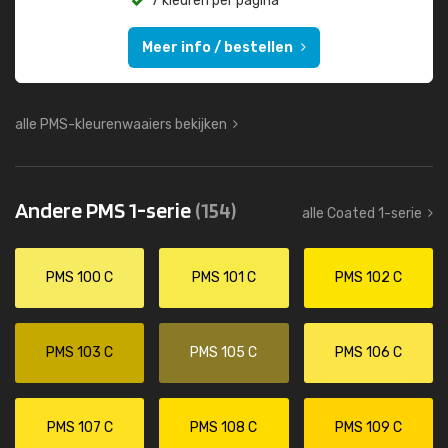
7 kleuren per pagina
Meer info / bestellen
alle PMS-kleurenwaaiers bekijken
Andere PMS 1-serie
(154)
alle Coated 1-serie
PMS 100 C
PMS 101 C
PMS 102 C
PMS 103 C
PMS 105 C
PMS 106 C
PMS 107 C
PMS 108 C
PMS 109 C