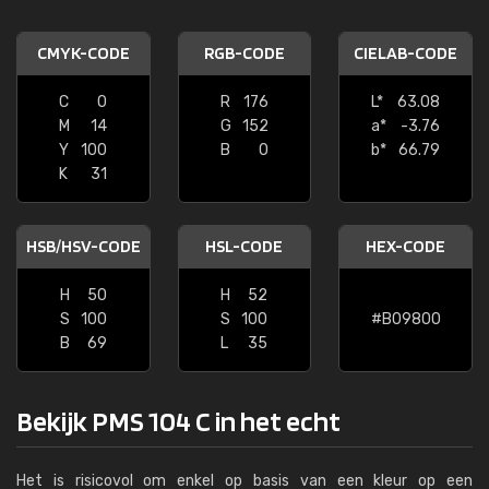
CMYK-CODE
RGB-CODE
CIELAB-CODE
C
0
R
176
L*
63.08
M
14
G
152
a*
-3.76
Y
100
B
0
b*
66.79
K
31
HSB/HSV-CODE
HSL-CODE
HEX-CODE
H
50
H
52
S
100
S
100
#B09800
B
69
L
35
Bekijk PMS 104 C in het echt
Het is risicovol om enkel op basis van een kleur op een