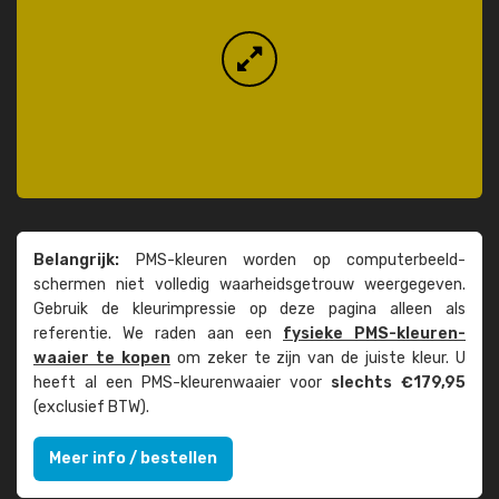
Belangrijk:
PMS-kleuren worden op computer­beeld­
schermen niet volledig waarheids­­getrouw weer­gegeven.
Gebruik de kleur­impressie op deze pagina alleen als
referentie. We raden aan een
fysieke PMS-kleuren­
waaier te kopen
om zeker te zijn van de juiste kleur. U
heeft al een PMS-kleuren­waaier voor
slechts €179,95
(exclusief BTW).
Meer info / bestellen