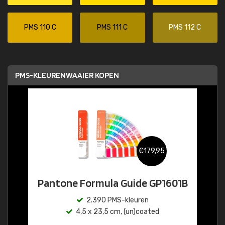
PMS 110 C
PMS 111 C
PMS 112 C
PMS-KLEURENWAAIER KOPEN
€179,95
Pantone Formula Guide GP1601B
2.390 PMS-kleuren
4,5 x 23,5 cm, (un)coated