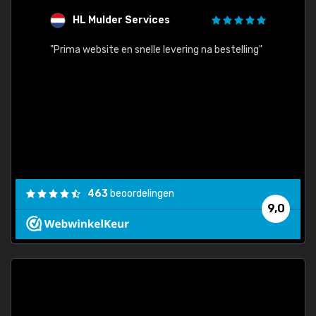
HL Mulder Services
T
"
"Prima website en snelle levering na bestelling"
"Alles
463
beoordelingen
9,0