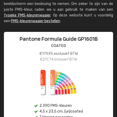
beeldscherm een beslissing te nemen. Om zeker te zijn van de
juiste PMS-kleur, raden we u aan gebruik te maken van een
fysieke PMS-kleurenwaaier
. Op deze website kunt u voordelig
een
PMS-kleurenwaaier bestellen
.
Pantone Formula Guide GP1601B
COATED
€
179,95
exclusief BTW
€
217,74
inclusief BTW
2.390 PMS-kleuren
4,5 x 23,5 cm, (un)coated