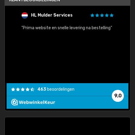
HL Mulder Services
T
"
"Prima website en snelle levering na bestelling"
"Alles
463
beoordelingen
9,0