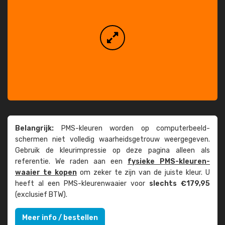
Belangrijk:
PMS-kleuren worden op computer­beeld­
schermen niet volledig waarheids­­getrouw weer­gegeven.
Gebruik de kleur­impressie op deze pagina alleen als
referentie. We raden aan een
fysieke PMS-kleuren­
waaier te kopen
om zeker te zijn van de juiste kleur. U
heeft al een PMS-kleuren­waaier voor
slechts €179,95
(exclusief BTW).
Meer info / bestellen