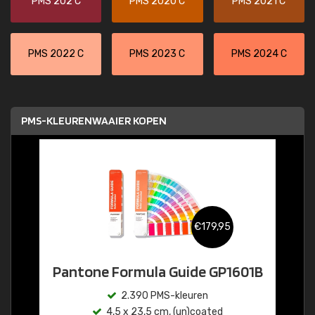
PMS 202 C
PMS 2020 C
PMS 2021 C
PMS 2022 C
PMS 2023 C
PMS 2024 C
PMS-KLEURENWAAIER KOPEN
€179,95
Pantone Formula Guide GP1601B
2.390 PMS-kleuren
4,5 x 23,5 cm, (un)coated