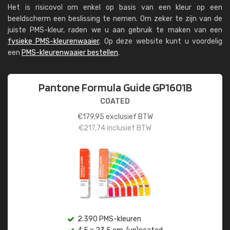
Het is risicovol om enkel op basis van een kleur op een
beeldscherm een beslissing te nemen. Om zeker te zijn van de
juiste PMS-kleur, raden we u aan gebruik te maken van een
fysieke PMS-kleurenwaaier
. Op deze website kunt u voordelig
een
PMS-kleurenwaaier bestellen
.
Pantone Formula Guide GP1601B
COATED
€
179,95
exclusief BTW
€
217,74
inclusief BTW
2.390 PMS-kleuren