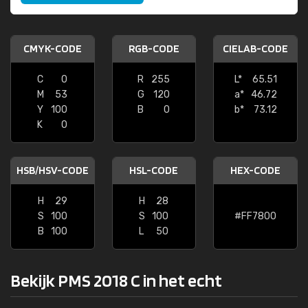
CMYK-CODE
RGB-CODE
CIELAB-CODE
C
0
R
255
L*
65.51
M
53
G
120
a*
46.72
Y
100
B
0
b*
73.12
K
0
HSB/HSV-CODE
HSL-CODE
HEX-CODE
H
29
H
28
S
100
S
100
#FF7800
B
100
L
50
Bekijk PMS 2018 C in het echt