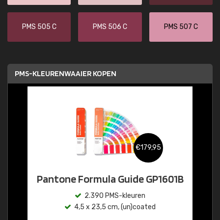
PMS 505 C
PMS 506 C
PMS 507 C
PMS-KLEURENWAAIER KOPEN
€179,95
Pantone Formula Guide GP1601B
2.390 PMS-kleuren
4,5 x 23,5 cm, (un)coated