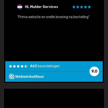
HL Mulder Services
T
"
"Prima website en snelle levering na bestelling"
"Alles
463
beoordelingen
9,0