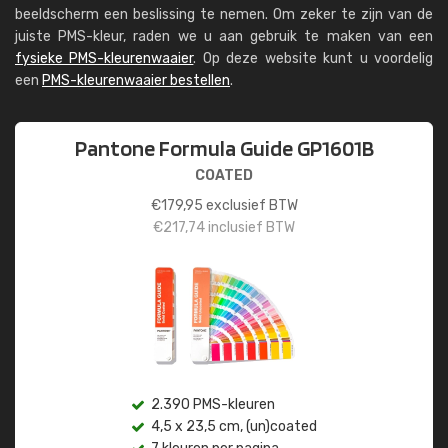
beeldscherm een beslissing te nemen. Om zeker te zijn van de
juiste PMS-kleur, raden we u aan gebruik te maken van een
fysieke PMS-kleurenwaaier
. Op deze website kunt u voordelig
een
PMS-kleurenwaaier bestellen
.
Pantone Formula Guide GP1601B
COATED
€
179,95
exclusief BTW
€
217,74
inclusief BTW
2.390 PMS-kleuren
4,5 x 23,5 cm, (un)coated