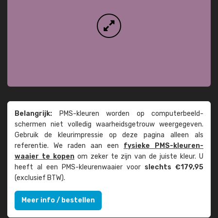
Belangrijk:
PMS-kleuren worden op computer­beeld­
schermen niet volledig waarheids­­getrouw weer­gegeven.
Gebruik de kleur­impressie op deze pagina alleen als
referentie. We raden aan een
fysieke PMS-kleuren­
waaier te kopen
om zeker te zijn van de juiste kleur. U
heeft al een PMS-kleuren­waaier voor
slechts €179,95
(exclusief BTW).
Meer info / bestellen