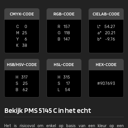
CMYK-CODE
RGB-CODE
CIELAB-CODE
C
0
R
157
L*
54.27
M
25
G
118
a*
20.21
Y
6
B
147
b*
-9.76
K
38
HSB/HSV-CODE
HSL-CODE
HEX-CODE
H
317
H
315
S
25
S
17
#9D7693
B
62
L
54
Bekijk PMS 5145 C in het echt
Het is risicovol om enkel op basis van een kleur op een