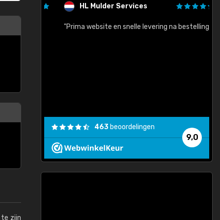
HL Mulder Services
baar!"
"Prima website en snelle levering na bestelling"
"
463
beoordelingen
9,0
te zijn