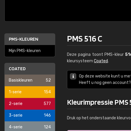
PMS 516 C
PMS-KLEUREN
Mijn PMS-kleuren
Deze pagina toont PMS-kleur
51
kleursysteem
Coated
.
COATED
Op deze website kunt u me
Basiskleuren
52
Heeft u nog geen account? 
1-serie
154
Kleurimpressie PMS 
2-serie
577
3-serie
146
Druk op het onderstaande kleurvo
4-serie
124