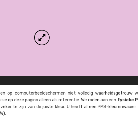
n op computer­beeld­schermen niet volledig waarheids­­getrouw w
ssie op deze pagina alleen als referentie. We raden aan een
fysieke 
eker te zijn van de juiste kleur. U heeft al een PMS-kleuren­waaier
W).