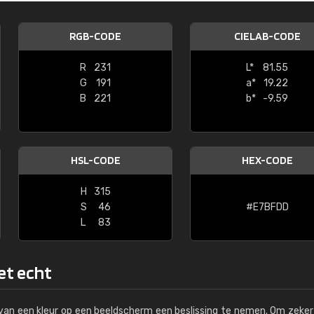
Kambier BV
RGB-CODE
CIELAB-CODE
"Super snelle service en zeer betaal
R
231
L*
81.55
G
191
a*
19.22
B
221
b*
-9.59
HSL-CODE
HEX-CODE
H
315
S
46
#E7BFDD
L
83
het echt
s van een kleur op een beeldscherm een beslissing te nemen. Om zeker 