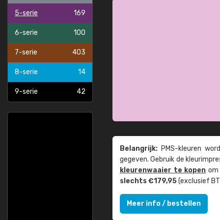
5-serie
169
6-serie
100
7-serie
403
8-serie
14
9-serie
42
Belangrijk:
PMS-kleuren worde
gegeven. Gebruik de kleur­impre
kleuren­waaier te kopen
om z
slechts €179,95
(exclusief BT
Meer info / bestellen