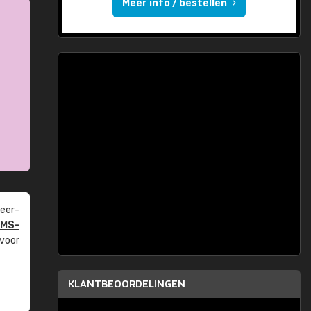
Meer info / bestellen
eer­
PMS-
 voor
KLANTBEOORDELINGEN