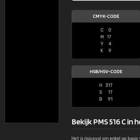
CMYK-CODE
C
0
M
17
Y
4
K
9
HSB/HSV-CODE
H
317
S
17
B
91
Bekijk PMS 516 C in 
Het is risicovol om enkel op basi