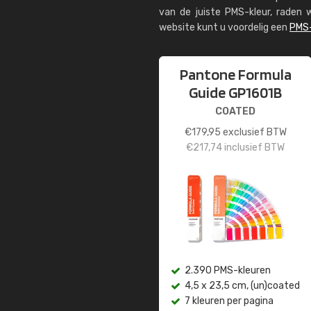
van de juiste PMS-kleur, rade
website kunt u voordelig een
PMS-
Pantone Formula
Guide GP1601B
COATED
€
179,95
exclusief BTW
€
217,74
inclusief BTW
2.390 PMS-kleuren
4,5 x 23,5 cm, (un)coated
7 kleuren per pagina