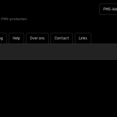
le PMS-producten.
og
Help
Over ons
Contact
Links