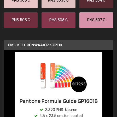
PMS 503 C
PMS 5035 C
PMS 504 C
PMS 505 C
PMS 506 C
PMS 507 C
PMS-KLEURENWAAIER KOPEN
€179,95
Pantone Formula Guide GP1601B
2.390 PMS-kleuren
4,5 x 23,5 cm, (un)coated