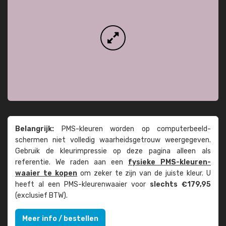
Belangrijk:
PMS-kleuren worden op computer­beeld­
schermen niet volledig waarheids­­getrouw weer­gegeven.
Gebruik de kleur­impressie op deze pagina alleen als
referentie. We raden aan een
fysieke PMS-kleuren­
waaier te kopen
om zeker te zijn van de juiste kleur. U
heeft al een PMS-kleuren­waaier voor
slechts €179,95
(exclusief BTW).
Meer info / bestellen