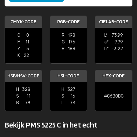
CMYK-CODE
RGB-CODE
CIELAB-CODE
C
0
R
198
L*
73.99
M
11
G
176
a*
9.99
Y
5
B
188
b*
-3.22
K
22
HSB/HSV-CODE
HSL-CODE
HEX-CODE
H
328
H
327
S
11
S
16
#C6B0BC
B
78
L
73
Bekijk PMS 5225 C in het echt