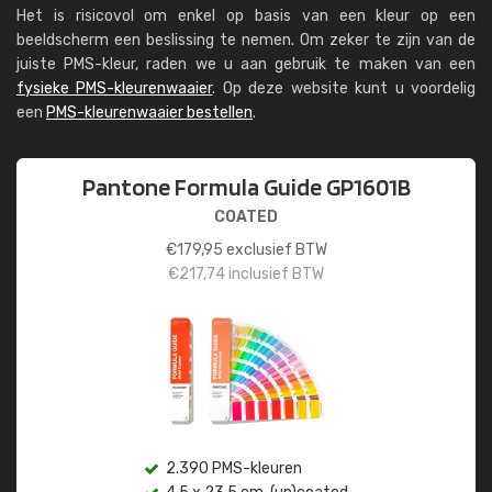
Het is risicovol om enkel op basis van een kleur op een
beeldscherm een beslissing te nemen. Om zeker te zijn van de
juiste PMS-kleur, raden we u aan gebruik te maken van een
fysieke PMS-kleurenwaaier
. Op deze website kunt u voordelig
een
PMS-kleurenwaaier bestellen
.
Pantone Formula Guide GP1601B
COATED
€
179,95
exclusief BTW
€
217,74
inclusief BTW
2.390 PMS-kleuren