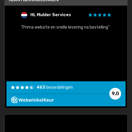
HL Mulder Services
T
"
"Prima website en snelle levering na bestelling"
"Alles
463
beoordelingen
9,0