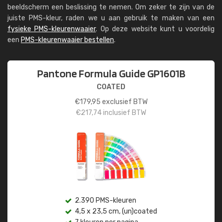
beeldscherm een beslissing te nemen. Om zeker te zijn van de
juiste PMS-kleur, raden we u aan gebruik te maken van een
fysieke PMS-kleurenwaaier
. Op deze website kunt u voordelig
een
PMS-kleurenwaaier bestellen
.
Pantone Formula Guide GP1601B
COATED
€
179,95
exclusief BTW
€
217,74
inclusief BTW
2.390 PMS-kleuren
4,5 x 23,5 cm, (un)coated