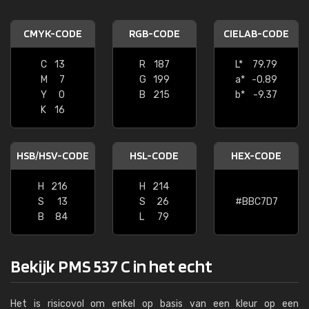
CMYK-CODE
RGB-CODE
CIELAB-CODE
C
13
R
187
L*
79.79
M
7
G
199
a*
-0.89
Y
0
B
215
b*
-9.37
K
16
HSB/HSV-CODE
HSL-CODE
HEX-CODE
H
216
H
214
S
13
S
26
#BBC7D7
B
84
L
79
Bekijk PMS 537 C in het echt
Het is risicovol om enkel op basis van een kleur op een