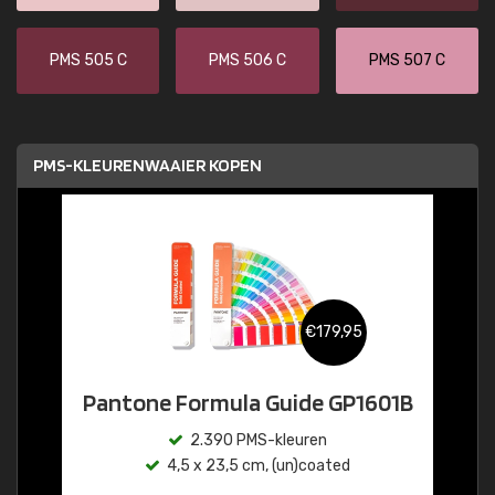
PMS 505 C
PMS 506 C
PMS 507 C
PMS-KLEURENWAAIER KOPEN
€179,95
Pantone Formula Guide GP1601B
2.390 PMS-kleuren
4,5 x 23,5 cm, (un)coated