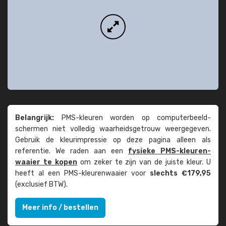
Belangrijk:
PMS-kleuren worden op computer­beeld­
schermen niet volledig waarheids­­getrouw weer­gegeven.
Gebruik de kleur­impressie op deze pagina alleen als
referentie. We raden aan een
fysieke PMS-kleuren­
waaier te kopen
om zeker te zijn van de juiste kleur. U
heeft al een PMS-kleuren­waaier voor
slechts €179,95
(exclusief BTW).
Meer info / bestellen