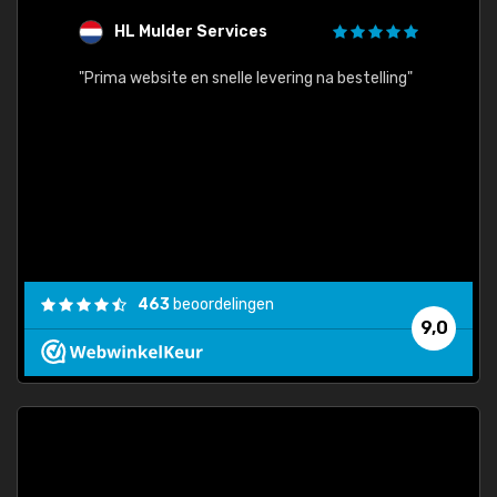
HL Mulder Services
T
"
"Prima website en snelle levering na bestelling"
"Alles
463
beoordelingen
9,0