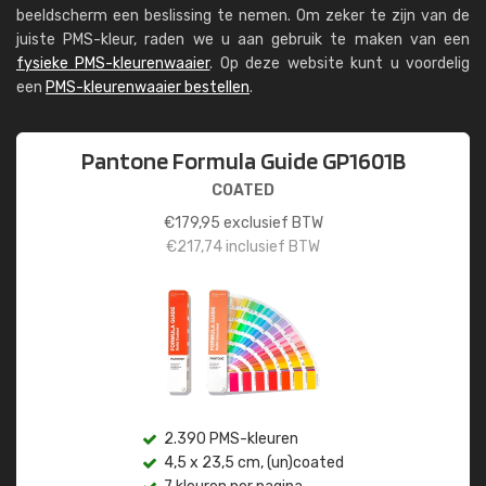
beeldscherm een beslissing te nemen. Om zeker te zijn van de
juiste PMS-kleur, raden we u aan gebruik te maken van een
fysieke PMS-kleurenwaaier
. Op deze website kunt u voordelig
een
PMS-kleurenwaaier bestellen
.
Pantone Formula Guide GP1601B
COATED
€
179,95
exclusief BTW
€
217,74
inclusief BTW
2.390 PMS-kleuren
4,5 x 23,5 cm, (un)coated