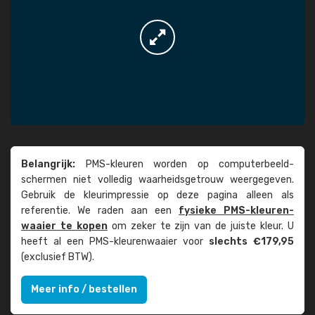
Belangrijk:
PMS-kleuren worden op computer­beeld­
schermen niet volledig waarheids­­getrouw weer­gegeven.
Gebruik de kleur­impressie op deze pagina alleen als
referentie. We raden aan een
fysieke PMS-kleuren­
waaier te kopen
om zeker te zijn van de juiste kleur. U
heeft al een PMS-kleuren­waaier voor
slechts €179,95
(exclusief BTW).
Meer info / bestellen