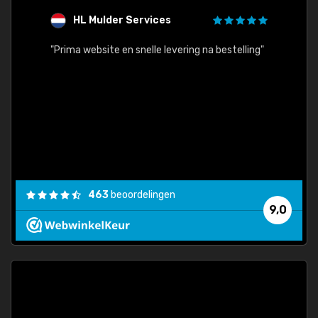
HL Mulder Services
T
"
"Prima website en snelle levering na bestelling"
"Alles
463
beoordelingen
9,0