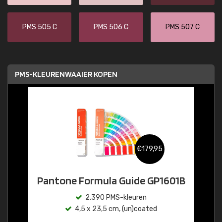
PMS 505 C
PMS 506 C
PMS 507 C
PMS-KLEURENWAAIER KOPEN
€179,95
Pantone Formula Guide GP1601B
2.390 PMS-kleuren
4,5 x 23,5 cm, (un)coated