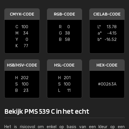
CMYK-CODE
RGB-CODE
CIELAB-CODE
C
100
R
0
L*
13.78
M
34
G
38
a*
-4.15
Y
0
B
58
b*
-16.52
K
77
HSB/HSV-CODE
HSL-CODE
HEX-CODE
H
202
H
201
S
100
S
100
#00263A
B
23
L
11
Bekijk PMS 539 C in het echt
Het is risicovol om enkel op basis van een kleur op een