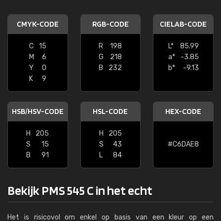
CMYK-CODE
RGB-CODE
CIELAB-CODE
C
15
R
198
L*
85.99
M
6
G
218
a*
-3.85
Y
0
B
232
b*
-9.13
K
9
HSB/HSV-CODE
HSL-CODE
HEX-CODE
H
205
H
205
S
15
S
43
#C6DAE8
B
91
L
84
Bekijk PMS 545 C in het echt
Het is risicovol om enkel op basis van een kleur op een