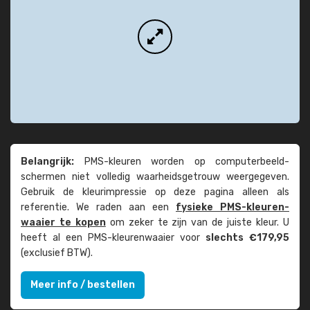
Belangrijk:
PMS-kleuren worden op computer­beeld­
schermen niet volledig waarheids­­getrouw weer­gegeven.
Gebruik de kleur­impressie op deze pagina alleen als
referentie. We raden aan een
fysieke PMS-kleuren­
waaier te kopen
om zeker te zijn van de juiste kleur. U
heeft al een PMS-kleuren­waaier voor
slechts €179,95
(exclusief BTW).
Meer info / bestellen