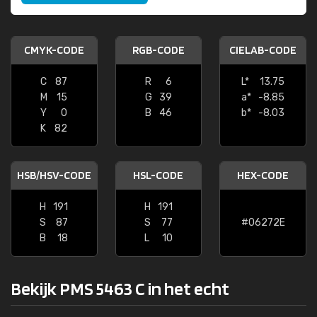
CMYK-CODE
RGB-CODE
CIELAB-CODE
C
87
R
6
L*
13.75
M
15
G
39
a*
-8.85
Y
0
B
46
b*
-8.03
K
82
HSB/HSV-CODE
HSL-CODE
HEX-CODE
H
191
H
191
S
87
S
77
#06272E
B
18
L
10
Bekijk PMS 5463 C in het echt