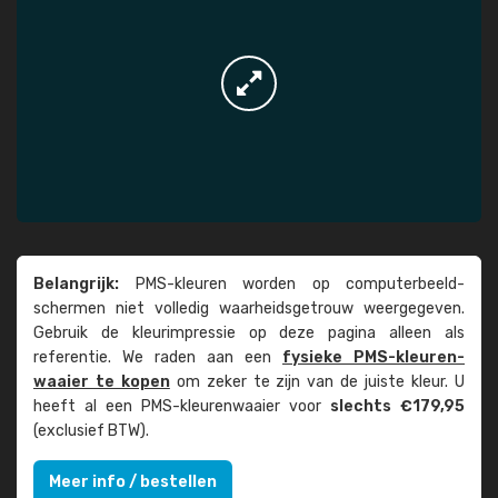
Belangrijk:
PMS-kleuren worden op computer­beeld­
schermen niet volledig waarheids­­getrouw weer­gegeven.
Gebruik de kleur­impressie op deze pagina alleen als
referentie. We raden aan een
fysieke PMS-kleuren­
waaier te kopen
om zeker te zijn van de juiste kleur. U
heeft al een PMS-kleuren­waaier voor
slechts €179,95
(exclusief BTW).
Meer info / bestellen