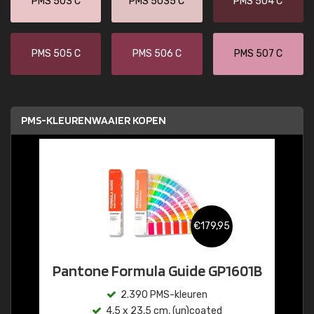
PMS 503 C
PMS 5035 C
PMS 504 C
PMS 505 C
PMS 506 C
PMS 507 C
PMS-KLEURENWAAIER KOPEN
€179,95
Pantone Formula Guide GP1601B
2.390 PMS-kleuren
4,5 x 23,5 cm, (un)coated