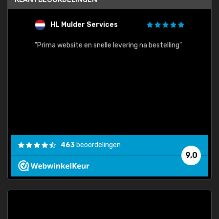
HL Mulder Services
T
"
"Prima website en snelle levering na bestelling"
"Alles
463
beoordelingen
9,0