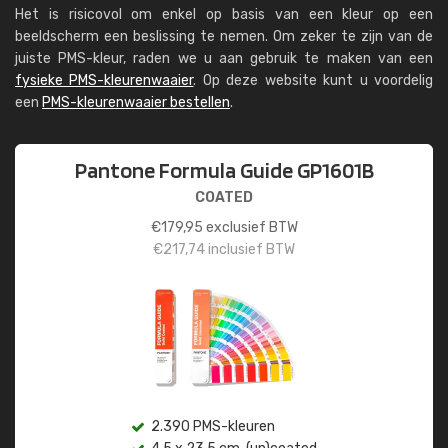
Het is risicovol om enkel op basis van een kleur op een
beeldscherm een beslissing te nemen. Om zeker te zijn van de
juiste PMS-kleur, raden we u aan gebruik te maken van een
fysieke PMS-kleurenwaaier
. Op deze website kunt u voordelig
een
PMS-kleurenwaaier bestellen
.
Pantone Formula Guide GP1601B
COATED
€
179,95
exclusief BTW
€
217,74
inclusief BTW
2.390 PMS-kleuren