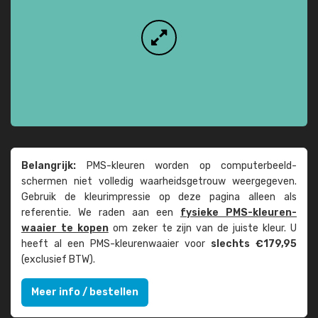
Belangrijk:
PMS-kleuren worden op computer­beeld­
schermen niet volledig waarheids­­getrouw weer­gegeven.
Gebruik de kleur­impressie op deze pagina alleen als
referentie. We raden aan een
fysieke PMS-kleuren­
waaier te kopen
om zeker te zijn van de juiste kleur. U
heeft al een PMS-kleuren­waaier voor
slechts €179,95
(exclusief BTW).
Meer info / bestellen