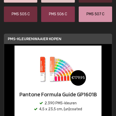
PMS 505 C
PMS 506 C
PMS 507 C
PMS-KLEURENWAAIER KOPEN
€179,95
Pantone Formula Guide GP1601B
2.390 PMS-kleuren
4,5 x 23,5 cm, (un)coated