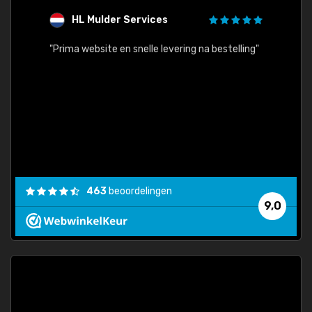
HL Mulder Services
T
"
"Prima website en snelle levering na bestelling"
"Alles
463
beoordelingen
9,0