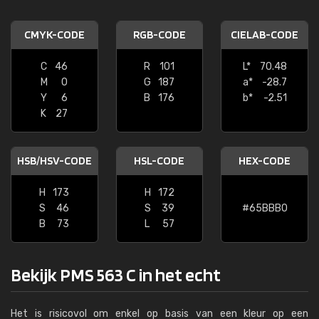
CMYK-CODE
RGB-CODE
CIELAB-CODE
C
46
R
101
L*
70.48
M
0
G
187
a*
-28.7
Y
6
B
176
b*
-2.51
K
27
HSB/HSV-CODE
HSL-CODE
HEX-CODE
H
173
H
172
S
46
S
39
#65BBB0
B
73
L
57
Bekijk PMS 563 C in het echt
Het is risicovol om enkel op basis van een kleur op een