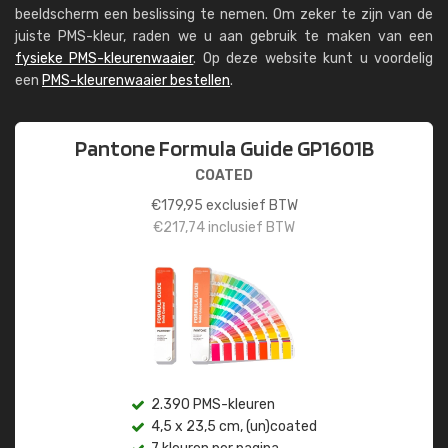
beeldscherm een beslissing te nemen. Om zeker te zijn van de
juiste PMS-kleur, raden we u aan gebruik te maken van een
fysieke PMS-kleurenwaaier
. Op deze website kunt u voordelig
een
PMS-kleurenwaaier bestellen
.
Pantone Formula Guide GP1601B
COATED
€
179,95
exclusief BTW
€
217,74
inclusief BTW
2.390 PMS-kleuren
4,5 x 23,5 cm, (un)coated