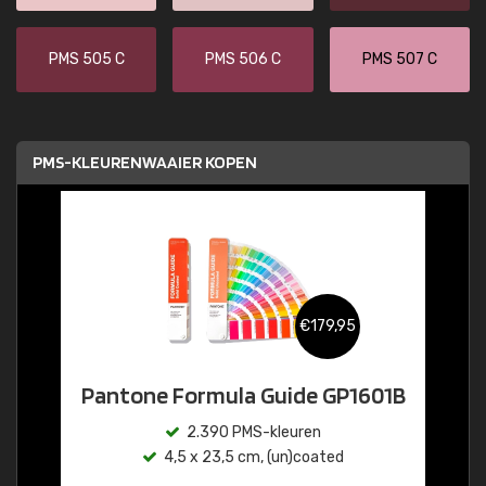
PMS 505 C
PMS 506 C
PMS 507 C
PMS-KLEURENWAAIER KOPEN
€179,95
Pantone Formula Guide GP1601B
2.390 PMS-kleuren
4,5 x 23,5 cm, (un)coated