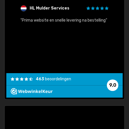
HL Mulder Services
T
"
"Prima website en snelle levering na bestelling"
"Alles
463
beoordelingen
9,0