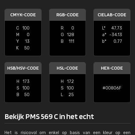
CMYK-CODE
RGB-CODE
CIELAB-CODE
C
100
R
0
L*
47.73
M
0
G
128
a*
-34.13
Y
13
B
111
b*
0.77
K
50
HSB/HSV-CODE
HSL-CODE
HEX-CODE
H
173
H
172
S
100
S
100
#00806F
B
50
L
25
Bekijk PMS 569 C in het echt
Het is risicovol om enkel op basis van een kleur op een