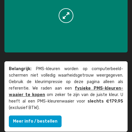
Belangrijk:
PMS-kleuren worden op computer­beeld­
schermen niet volledig waarheids­­getrouw weer­gegeven.
Gebruik de kleur­impressie op deze pagina alleen als
referentie. We raden aan een
fysieke PMS-kleuren­
waaier te kopen
om zeker te zijn van de juiste kleur. U
heeft al een PMS-kleuren­waaier voor
slechts €179,95
(exclusief BTW).
Meer info / bestellen