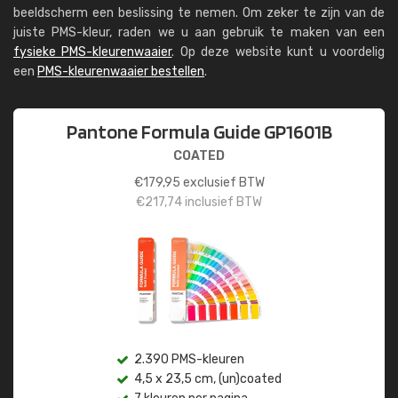
beeldscherm een beslissing te nemen. Om zeker te zijn van de
juiste PMS-kleur, raden we u aan gebruik te maken van een
fysieke PMS-kleurenwaaier
. Op deze website kunt u voordelig
een
PMS-kleurenwaaier bestellen
.
Pantone Formula Guide GP1601B
COATED
€
179,95
exclusief BTW
€
217,74
inclusief BTW
2.390 PMS-kleuren
4,5 x 23,5 cm, (un)coated