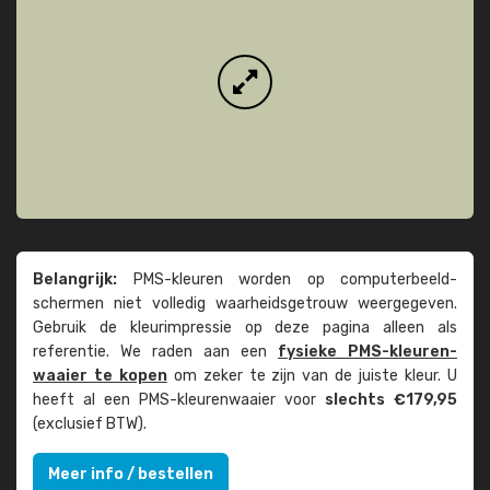
Belangrijk:
PMS-kleuren worden op computer­beeld­
schermen niet volledig waarheids­­getrouw weer­gegeven.
Gebruik de kleur­impressie op deze pagina alleen als
referentie. We raden aan een
fysieke PMS-kleuren­
waaier te kopen
om zeker te zijn van de juiste kleur. U
heeft al een PMS-kleuren­waaier voor
slechts €179,95
(exclusief BTW).
Meer info / bestellen