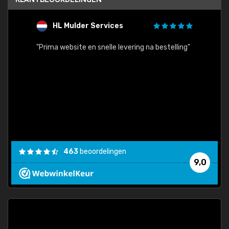
HL Mulder Services
T
"
"Prima website en snelle levering na bestelling"
"Alles
463
beoordelingen
9,0