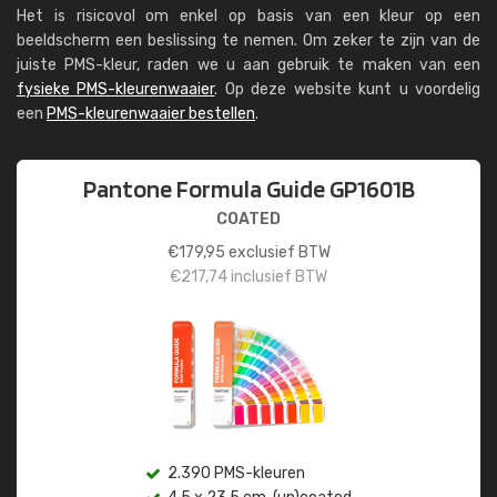
Het is risicovol om enkel op basis van een kleur op een
beeldscherm een beslissing te nemen. Om zeker te zijn van de
juiste PMS-kleur, raden we u aan gebruik te maken van een
fysieke PMS-kleurenwaaier
. Op deze website kunt u voordelig
een
PMS-kleurenwaaier bestellen
.
Pantone Formula Guide GP1601B
COATED
€
179,95
exclusief BTW
€
217,74
inclusief BTW
2.390 PMS-kleuren