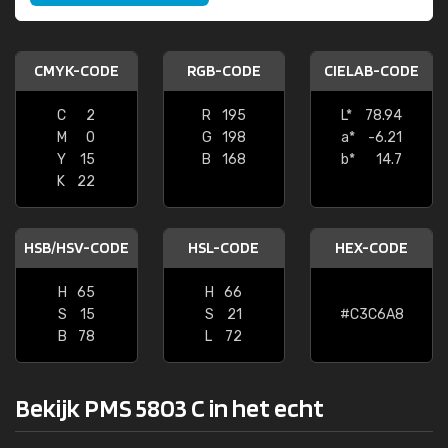
CMYK-CODE
RGB-CODE
CIELAB-CODE
C
2
R
195
L*
78.94
M
0
G
198
a*
-6.21
Y
15
B
168
b*
14.7
K
22
HSB/HSV-CODE
HSL-CODE
HEX-CODE
H
65
H
66
S
15
S
21
#C3C6A8
B
78
L
72
Bekijk PMS 5803 C in het echt