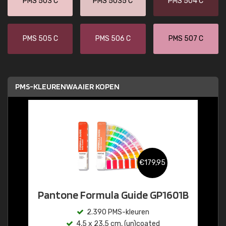
PMS 503 C
PMS 5035 C
PMS 504 C
PMS 505 C
PMS 506 C
PMS 507 C
PMS-KLEURENWAAIER KOPEN
€179,95
Pantone Formula Guide GP1601B
2.390 PMS-kleuren
4,5 x 23,5 cm, (un)coated