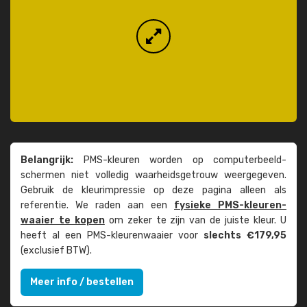
Belangrijk:
PMS-kleuren worden op computer­beeld­
schermen niet volledig waarheids­­getrouw weer­gegeven.
Gebruik de kleur­impressie op deze pagina alleen als
referentie. We raden aan een
fysieke PMS-kleuren­
waaier te kopen
om zeker te zijn van de juiste kleur. U
heeft al een PMS-kleuren­waaier voor
slechts €179,95
(exclusief BTW).
Meer info / bestellen