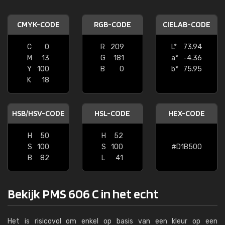
CMYK-CODE
RGB-CODE
CIELAB-CODE
C
0
R
209
L*
73.94
M
13
G
181
a*
-4.36
Y
100
B
0
b*
75.95
K
18
HSB/HSV-CODE
HSL-CODE
HEX-CODE
H
50
H
52
S
100
S
100
#D1B500
B
82
L
41
Bekijk PMS 606 C in het echt
Het is risicovol om enkel op basis van een kleur op een