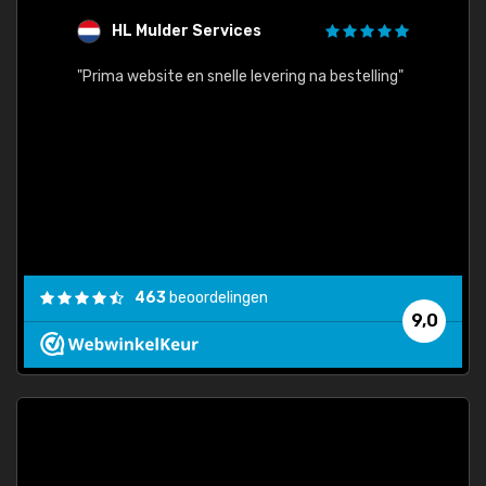
HL Mulder Services
T
"
"Prima website en snelle levering na bestelling"
"Alles
463
beoordelingen
9,0