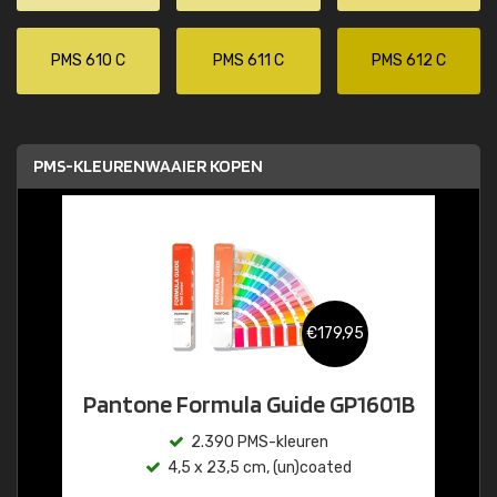
PMS 610 C
PMS 611 C
PMS 612 C
PMS-KLEURENWAAIER KOPEN
€179,95
Pantone Formula Guide GP1601B
2.390 PMS-kleuren
4,5 x 23,5 cm, (un)coated