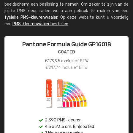
beeldscherm een beslissing te nemen. Om zeker te zijn van de
juiste PMS-kleur, raden we u aan gebruik te maken van een
fysieke PMS-kleurenwaaier
. Op deze website kunt u voordelig
een
PMS-kleurenwaaier bestellen
.
Pantone Formula Guide GP1601B
COATED
€
179,95
exclusief BTW
€
217,74
inclusief BTW
2.390 PMS-kleuren
4,5 x 23,5 cm, (un)coated