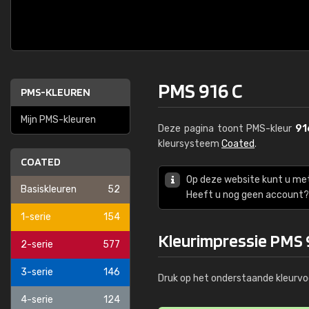
PMS 916 C
PMS-KLEUREN
Mijn PMS-kleuren
Deze pagina toont PMS-kleur
91
kleursysteem
Coated
.
COATED
Op deze website kunt u me
Basiskleuren
52
Heeft u nog geen account? 
1-serie
154
Kleurimpressie PMS 
2-serie
577
3-serie
146
Druk op het onderstaande kleurvo
4-serie
124