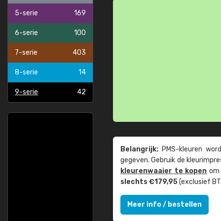
5-serie
169
6-serie
100
7-serie
403
8-serie
14
9-serie
42
Belangrijk:
PMS-kleuren worde
gegeven. Gebruik de kleur­impre
kleuren­waaier te kopen
om z
slechts €179,95
(exclusief BT
Meer info / bestellen