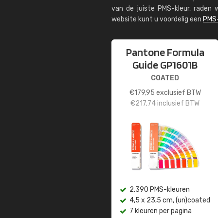
van de juiste PMS-kleur, rade
website kunt u voordelig een
PMS-
Pantone Formula
Guide GP1601B
COATED
€
179,95
exclusief BTW
€
217,74
inclusief BTW
2.390 PMS-kleuren
4,5 x 23,5 cm, (un)coated
7 kleuren per pagina