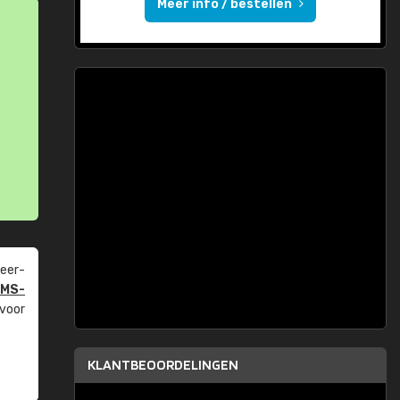
Meer info / bestellen
eer­
PMS-
 voor
KLANTBEOORDELINGEN