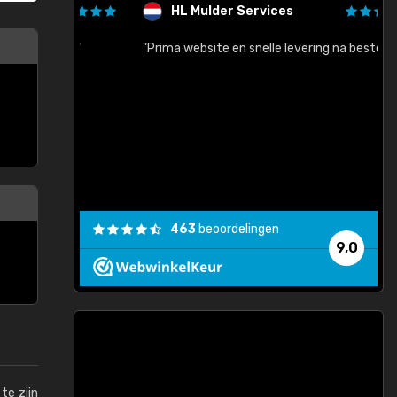
HL Mulder Services
baar!"
"Prima website en snelle levering na bestelling"
"
463
beoordelingen
9,0
te zijn