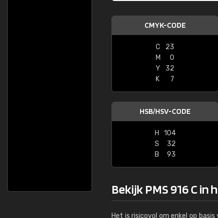
CMYK-CODE
C
23
M
0
Y
32
K
7
HSB/HSV-CODE
H
104
S
32
B
93
Bekijk PMS 916 C in 
Het is risicovol om enkel op basi