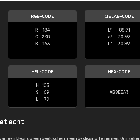
Kambier BV
RGB-CODE
CIELAB-CODE
"Super snelle service en zeer betaal
R
184
L*
88.91
G
238
a*
-30.69
B
163
b*
30.89
HSL-CODE
HEX-CODE
H
103
S
69
#B8EEA3
L
79
het echt
s van een kleur op een beeldscherm een beslissing te nemen. Om zeker 