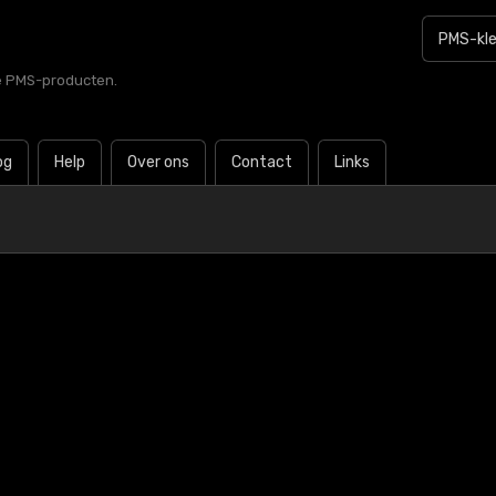
le PMS-producten.
og
Help
Over ons
Contact
Links