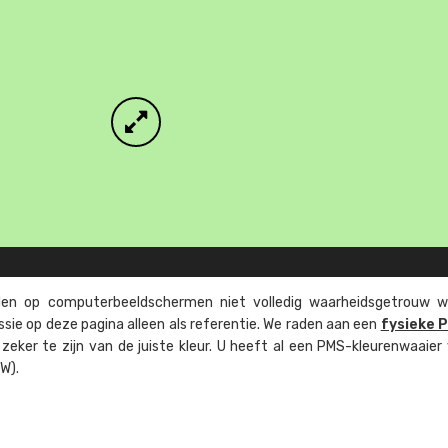
n op computer­beeld­schermen niet volledig waarheids­­getrouw w
ssie op deze pagina alleen als referentie. We raden aan een
fysieke 
eker te zijn van de juiste kleur. U heeft al een PMS-kleuren­waaier
W).