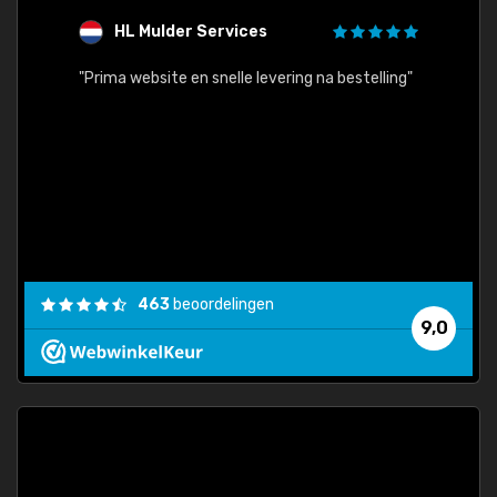
HL Mulder Services
T
"
"Prima website en snelle levering na bestelling"
"Alles
463
beoordelingen
9,0