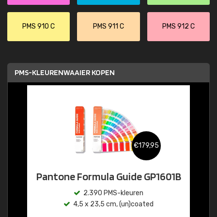
PMS 910 C
PMS 911 C
PMS 912 C
PMS-KLEURENWAAIER KOPEN
€179,95
Pantone Formula Guide GP1601B
2.390 PMS-kleuren
4,5 x 23,5 cm, (un)coated