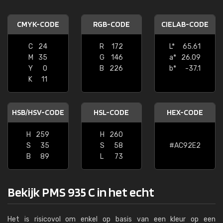
CMYK-CODE
RGB-CODE
CIELAB-CODE
C
24
R
172
L*
65.61
M
35
G
146
a*
26.09
Y
0
B
226
b*
-37.1
K
11
HSB/HSV-CODE
HSL-CODE
HEX-CODE
H
259
H
260
S
35
S
58
#AC92E2
B
89
L
73
Bekijk PMS 935 C in het echt
Het is risicovol om enkel op basis van een kleur op een