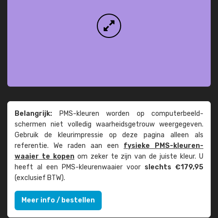
Belangrijk:
PMS-kleuren worden op computer­beeld­
schermen niet volledig waarheids­­getrouw weer­gegeven.
Gebruik de kleur­impressie op deze pagina alleen als
referentie. We raden aan een
fysieke PMS-kleuren­
waaier te kopen
om zeker te zijn van de juiste kleur. U
heeft al een PMS-kleuren­waaier voor
slechts €179,95
(exclusief BTW).
Meer info / bestellen