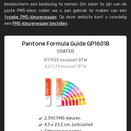
beeldscherm een beslissing te nemen. Om zeker te zijn van de
juiste PMS-kleur, raden we u aan gebruik te maken van een
fysieke PMS-kleurenwaaier
. Op deze website kunt u voordelig
een
PMS-kleurenwaaier bestellen
.
Pantone Formula Guide GP1601B
COATED
€
179,95
exclusief BTW
€
217,74
inclusief BTW
2.390 PMS-kleuren
4,5 x 23,5 cm, (un)coated