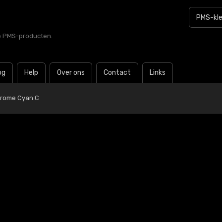
le PMS-producten.
og
Help
Over ons
Contact
Links
rome Cyan C