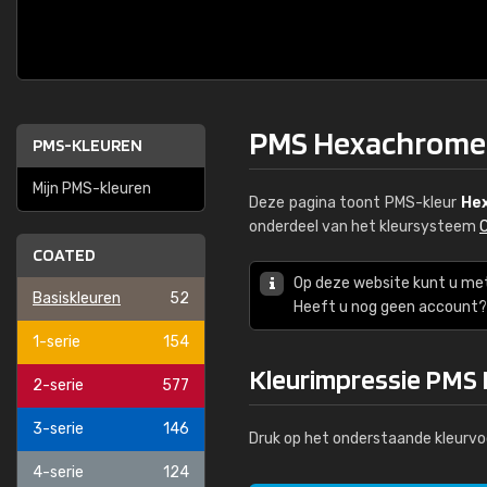
PMS Hexachrome 
PMS-KLEUREN
Mijn PMS-kleuren
Deze pagina toont PMS-kleur
He
onderdeel van het kleursysteem
COATED
Op deze website kunt u me
Basiskleuren
52
Heeft u nog geen account? 
1-serie
154
Kleurimpressie PMS
2-serie
577
3-serie
146
Druk op het onderstaande kleurvo
4-serie
124