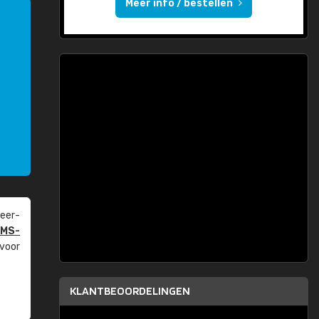
Meer info / bestellen
eer­
PMS-
 voor
KLANTBEOORDELINGEN