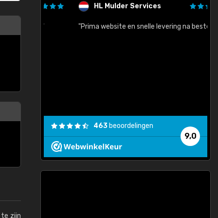
HL Mulder Services
baar!"
"Prima website en snelle levering na bestelling"
"
463
beoordelingen
9,0
te zijn