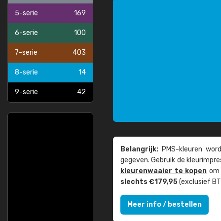
5-serie
169
6-serie
100
7-serie
403
8-serie
14
9-serie
42
Belangrijk:
PMS-kleuren worde
gegeven. Gebruik de kleur­impre
kleuren­waaier te kopen
om z
slechts €179,95
(exclusief BT
Meer info / bestellen