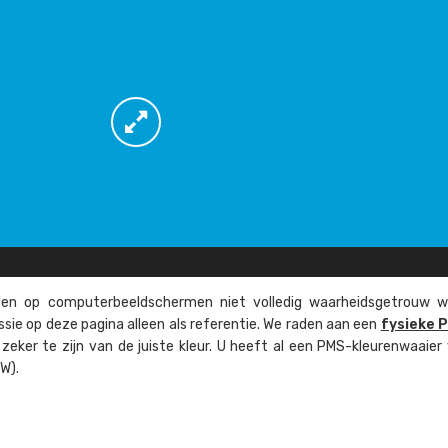
n op computer­beeld­schermen niet volledig waarheids­­getrouw w
ssie op deze pagina alleen als referentie. We raden aan een
fysieke 
eker te zijn van de juiste kleur. U heeft al een PMS-kleuren­waaier
W).