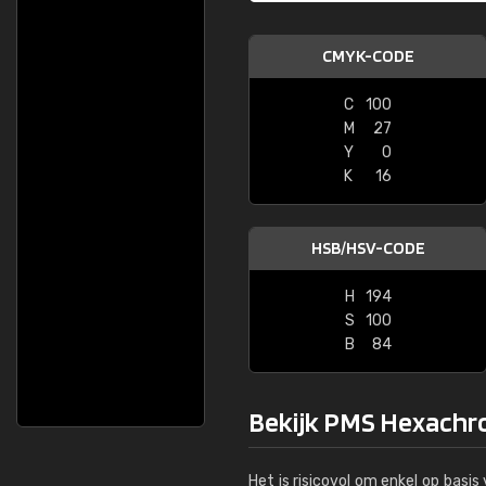
CMYK-CODE
C
100
M
27
Y
0
K
16
HSB/HSV-CODE
H
194
S
100
B
84
Bekijk PMS Hexachro
Het is risicovol om enkel op basi