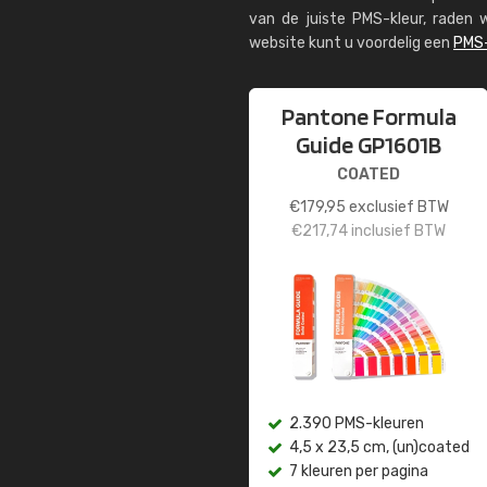
van de juiste PMS-kleur, rade
website kunt u voordelig een
PMS-
Pantone Formula
Guide GP1601B
COATED
€
179,95
exclusief BTW
€
217,74
inclusief BTW
2.390 PMS-kleuren
4,5 x 23,5 cm, (un)coated
7 kleuren per pagina