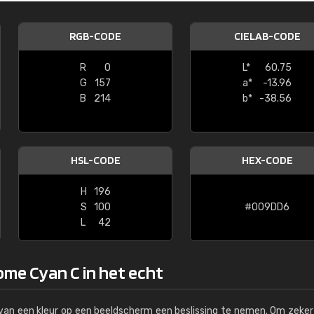
Kambier BV
RGB-CODE
CIELAB-CODE
"Super snelle service en zeer betaal
R
0
L*
60.75
G
157
a*
-13.96
B
214
b*
-38.56
HSL-CODE
HEX-CODE
H
196
S
100
#009DD6
L
42
me Cyan C in het echt
s van een kleur op een beeldscherm een beslissing te nemen. Om zeker 