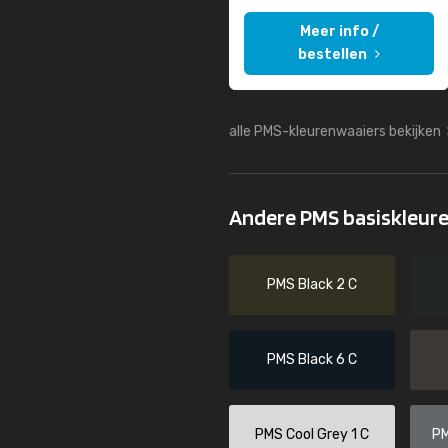
Meer info /
bestellen
alle PMS-kleurenwaaiers bekijken
Andere PMS basiskleur
PMS Black 2 C
PMS Black 6 C
PMS Cool Grey 1 C
PM