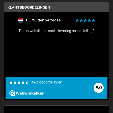
KLANTBEOORDELINGEN
HL Mulder Services
T
"
"Prima website en snelle levering na bestelling"
"Alles
463
beoordelingen
9,0