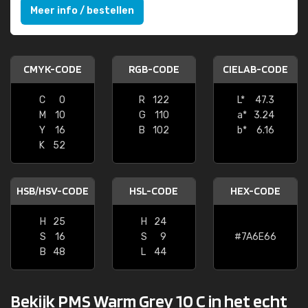
Meer info / bestellen
CMYK-CODE
RGB-CODE
CIELAB-CODE
C
0
R
122
L*
47.3
M
10
G
110
a*
3.24
Y
16
B
102
b*
6.16
K
52
HSB/HSV-CODE
HSL-CODE
HEX-CODE
H
25
H
24
S
16
S
9
#7A6E66
B
48
L
44
Bekijk PMS Warm Grey 10 C in het echt