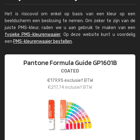
Het is risicovol om enkel op basis van een kleur op een
beeldscherm een beslissing te nemen. Om zeker te zijn van de
juiste PMS-kleur, raden we u aan gebruik te maken van een
fysieke PMS-kleurenwaaier
. Op deze website kunt u voordelig
een
PMS-kleurenwaaier bestellen
.
Pantone Formula Guide GP1601B
COATED
€
179,95
exclusief BTW
€
217,74
inclusief BTW