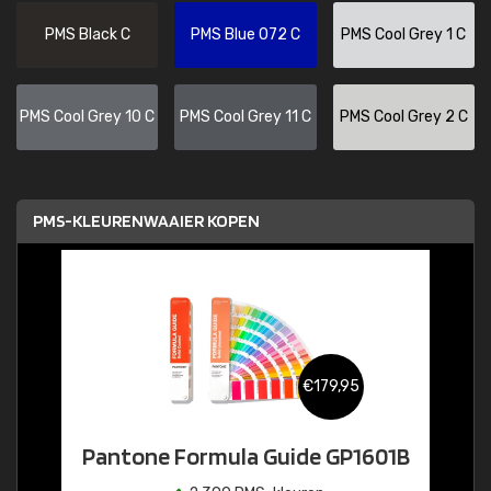
PMS Black C
PMS Blue 072 C
PMS Cool Grey 1 C
PMS Cool Grey 10 C
PMS Cool Grey 11 C
PMS Cool Grey 2 C
PMS-KLEURENWAAIER KOPEN
€179,95
Pantone Formula Guide GP1601B