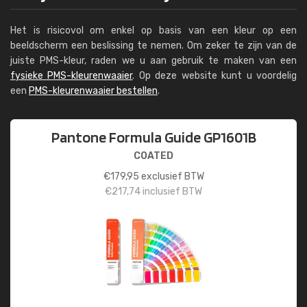
Het is risicovol om enkel op basis van een kleur op een
beeldscherm een beslissing te nemen. Om zeker te zijn van de
juiste PMS-kleur, raden we u aan gebruik te maken van een
fysieke PMS-kleurenwaaier
. Op deze website kunt u voordelig
een
PMS-kleurenwaaier bestellen
.
Pantone Formula Guide GP1601B
COATED
€
179,95
exclusief BTW
€
217,74
inclusief BTW