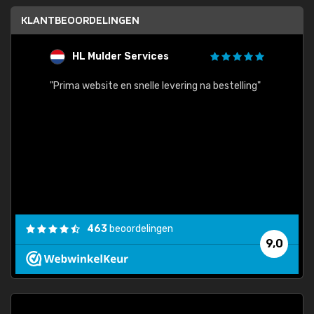
KLANTBEOORDELINGEN
HL Mulder Services
T
"
"Prima website en snelle levering na bestelling"
"Alles
463
beoordelingen
9,0