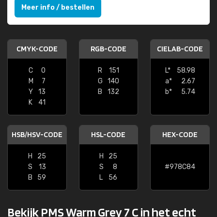
Meer info / bestellen
CMYK-CODE
RGB-CODE
CIELAB-CODE
C
0
R
151
L*
58.98
M
7
G
140
a*
2.67
Y
13
B
132
b*
5.74
K
41
HSB/HSV-CODE
HSL-CODE
HEX-CODE
H
25
H
25
S
13
S
8
#978C84
B
59
L
56
Bekijk PMS Warm Grey 7 C in het echt