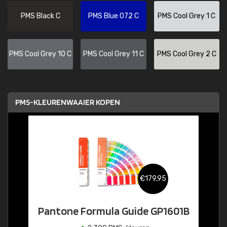
PMS Black C
PMS Blue 072 C
PMS Cool Grey 1 C
PMS Cool Grey 10 C
PMS Cool Grey 11 C
PMS Cool Grey 2 C
PMS-KLEURENWAAIER KOPEN
€179,95
Pantone Formula Guide GP1601B