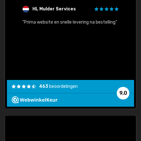
HL Mulder Services
T
"
"Prima website en snelle levering na bestelling"
"Alles
463
beoordelingen
9,0