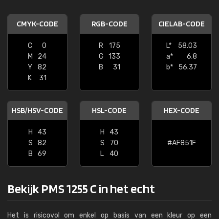
CMYK-CODE
RGB-CODE
CIELAB-CODE
C
0
R
175
L*
58.03
M
24
G
133
a*
6.8
Y
82
B
31
b*
56.37
K
31
HSB/HSV-CODE
HSL-CODE
HEX-CODE
H
43
H
43
S
82
S
70
#AF851F
B
69
L
40
Bekijk PMS 1255 C in het echt
Het is risicovol om enkel op basis van een kleur op een