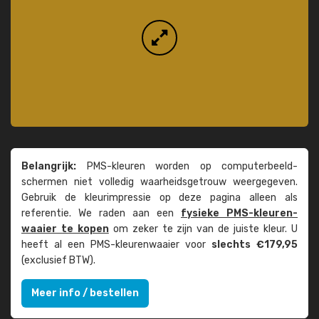
Belangrijk:
PMS-kleuren worden op computer­beeld­
schermen niet volledig waarheids­­getrouw weer­gegeven.
Gebruik de kleur­impressie op deze pagina alleen als
referentie. We raden aan een
fysieke PMS-kleuren­
waaier te kopen
om zeker te zijn van de juiste kleur. U
heeft al een PMS-kleuren­waaier voor
slechts €179,95
(exclusief BTW).
Meer info / bestellen