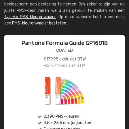
beeldscherm een beslissing te nemen. Om zeker te zijn van de
juiste PMS-kleur, raden we u aan gebruik te maken van een
fysieke PMS-kleurenwaaier
. Op deze website kunt u voordelig
een
PMS-kleurenwaaier bestellen
.
Pantone Formula Guide GP1601B
COATED
€
179,95
exclusief BTW
€
217,74
inclusief BTW
2.390 PMS-kleuren
4,5 x 23,5 cm, (un)coated