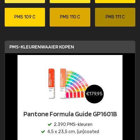
PMS 109 C
PMS 110 C
PMS 111 C
PMS-KLEURENWAAIER KOPEN
€179,95
Pantone Formula Guide GP1601B
2.390 PMS-kleuren
4,5 x 23,5 cm, (un)coated