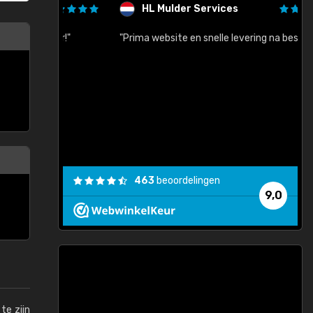
HL Mulder Services
baar!"
"Prima website en snelle levering na bestelling"
"
463
beoordelingen
9,0
te zijn