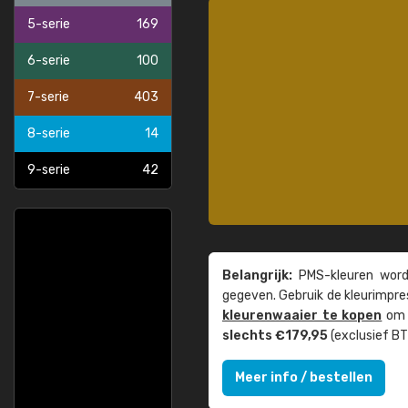
5-serie
169
6-serie
100
7-serie
403
8-serie
14
9-serie
42
Belangrijk:
PMS-kleuren worde
gegeven. Gebruik de kleur­impre
kleuren­waaier te kopen
om z
slechts €179,95
(exclusief BT
Meer info / bestellen