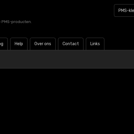
le PMS-producten.
og
Help
Over ons
Contact
Links