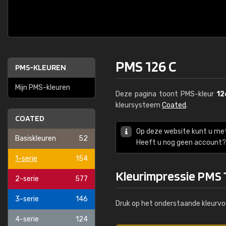
PMS 126 C
PMS-KLEUREN
Mijn PMS-kleuren
Deze pagina toont PMS-kleur
12
kleursysteem
Coated
.
COATED
Op deze website kunt u me
Basiskleuren
52
Heeft u nog geen account? 
1-serie
154
Kleurimpressie PMS 
2-serie
577
3-serie
146
Druk op het onderstaande kleurvo
4-serie
124