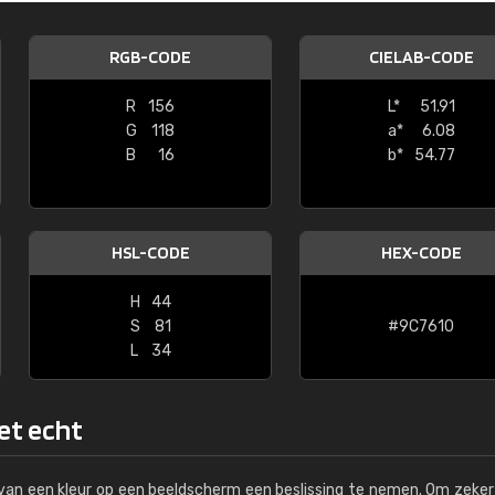
Kambier BV
RGB-CODE
CIELAB-CODE
"Super snelle service en zeer betaal
R
156
L*
51.91
G
118
a*
6.08
B
16
b*
54.77
HSL-CODE
HEX-CODE
H
44
S
81
#9C7610
L
34
het echt
s van een kleur op een beeldscherm een beslissing te nemen. Om zeker 