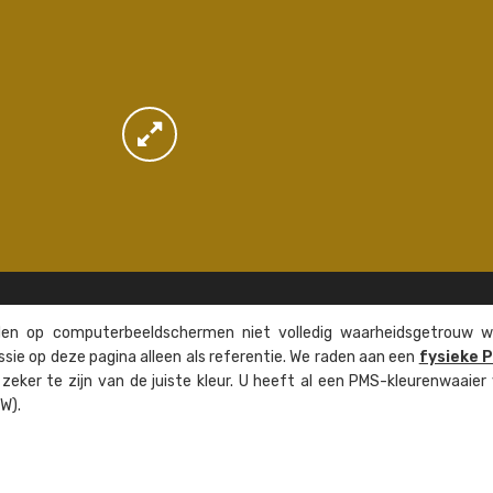
n op computer­beeld­schermen niet volledig waarheids­­getrouw w
ssie op deze pagina alleen als referentie. We raden aan een
fysieke 
eker te zijn van de juiste kleur. U heeft al een PMS-kleuren­waaier
W).