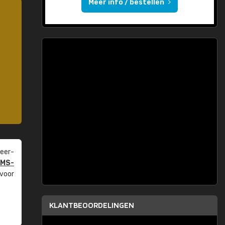
Meer info / bestellen
eer­
PMS-
 voor
KLANTBEOORDELINGEN