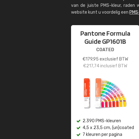
van de juiste PMS-kleur, rade
website kunt u voordelig een
PMS-
Pantone Formula
Guide GP1601B
COATED
€
179,95
exclusief BTW
€
217,74
inclusief BTW
2.390 PMS-kleuren
4,5 x 23,5 cm, (un)coated
7 kleuren per pagina