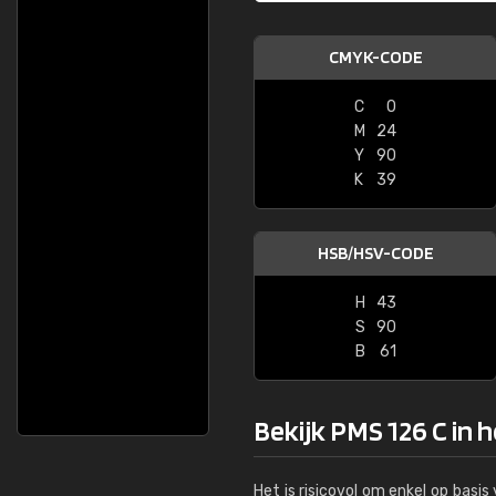
CMYK-CODE
C
0
M
24
Y
90
K
39
HSB/HSV-CODE
H
43
S
90
B
61
Bekijk PMS 126 C in 
Het is risicovol om enkel op basi