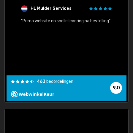
HL Mulder Services
T
"
"Prima website en snelle levering na bestelling"
"Alles
463
beoordelingen
9,0