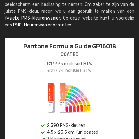
beeldscherm een beslissing te nemen. Om zeker te zijn van de
juiste PMS-kleur, raden we u aan gebruik te maken van een
fysieke PMS-kleurenwaaier
. Op deze website kunt u voordelig
een
PMS-kleurenwaaier bestellen
.
Pantone Formula Guide GP1601B
COATED
€
179,95
exclusief BTW
€
217,74
inclusief BTW
2.390 PMS-kleuren
4,5 x 23,5 cm, (un)coated