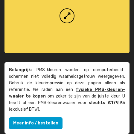
Belangrijk:
PMS-kleuren worden op computer­beeld­
schermen niet volledig waarheids­­getrouw weer­gegeven.
Gebruik de kleur­impressie op deze pagina alleen als
referentie. We raden aan een
fysieke PMS-kleuren­
waaier te kopen
om zeker te zijn van de juiste kleur. U
heeft al een PMS-kleuren­waaier voor
slechts €179,95
(exclusief BTW).
Meer info / bestellen