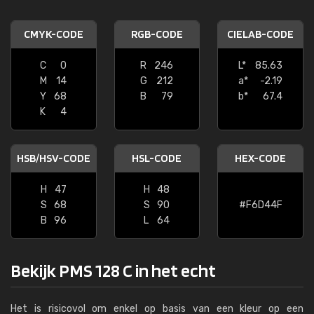
CMYK-CODE
RGB-CODE
CIELAB-CODE
C
0
R
246
L*
85.63
M
14
G
212
a*
-2.19
Y
68
B
79
b*
67.4
K
4
HSB/HSV-CODE
HSL-CODE
HEX-CODE
H
47
H
48
S
68
S
90
#F6D44F
B
96
L
64
Bekijk PMS 128 C in het echt
Het is risicovol om enkel op basis van een kleur op een