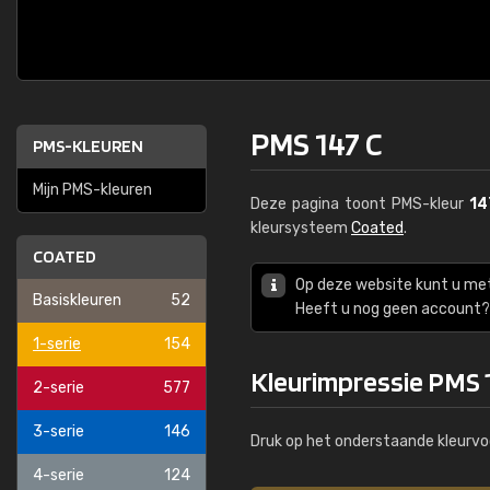
PMS 147 C
PMS-KLEUREN
Mijn PMS-kleuren
Deze pagina toont PMS-kleur
14
kleursysteem
Coated
.
COATED
Op deze website kunt u me
Basiskleuren
52
Heeft u nog geen account? 
1-serie
154
Kleurimpressie PMS 
2-serie
577
3-serie
146
Druk op het onderstaande kleurvo
4-serie
124