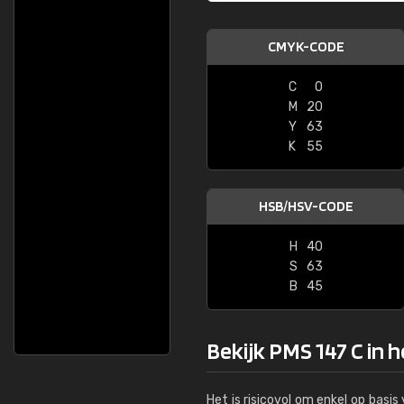
CMYK-CODE
C
0
M
20
Y
63
K
55
HSB/HSV-CODE
H
40
S
63
B
45
Bekijk PMS 147 C in 
Het is risicovol om enkel op basi