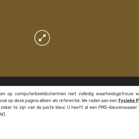
n op computer­beeld­schermen niet volledig waarheids­­getrouw w
ssie op deze pagina alleen als referentie. We raden aan een
fysieke 
eker te zijn van de juiste kleur. U heeft al een PMS-kleuren­waaier
W).