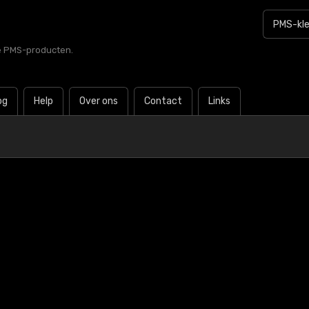
le PMS-producten.
og
Help
Over ons
Contact
Links