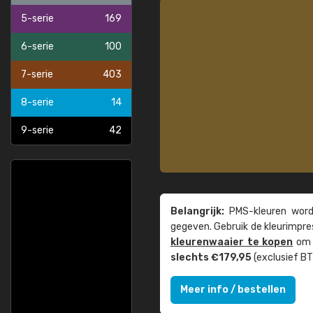
5-serie
169
6-serie
100
7-serie
403
8-serie
14
9-serie
42
Belangrijk:
PMS-kleuren worde
gegeven. Gebruik de kleur­impre
kleuren­waaier te kopen
om z
slechts €179,95
(exclusief BT
Meer info / bestellen