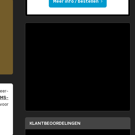
Meer info / bestellen
eer­
PMS-
 voor
KLANTBEOORDELINGEN