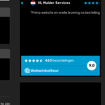
HL Mulder Services
baar!"
"Prima website en snelle levering na bestelling"
"
463
beoordelingen
9,0
te zijn