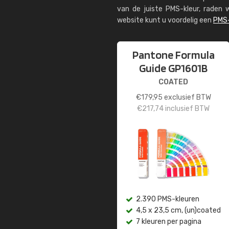
van de juiste PMS-kleur, rade
website kunt u voordelig een
PMS-
Pantone Formula
Guide GP1601B
COATED
€
179,95
exclusief BTW
€
217,74
inclusief BTW
2.390 PMS-kleuren
4,5 x 23,5 cm, (un)coated
7 kleuren per pagina