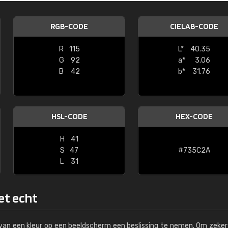
Kambier BV
RGB-CODE
CIELAB-CODE
"Super snelle service en zeer betaal
R
115
L*
40.35
G
92
a*
3.06
B
42
b*
31.76
HSL-CODE
HEX-CODE
H
41
S
47
#735C2A
L
31
het echt
s van een kleur op een beeldscherm een beslissing te nemen. Om zeker 