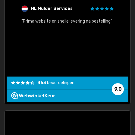
HL Mulder Services
T
"
"Prima website en snelle levering na bestelling"
"Alles
463
beoordelingen
9,0