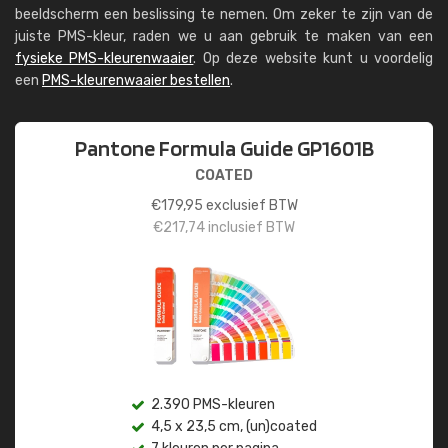
beeldscherm een beslissing te nemen. Om zeker te zijn van de
juiste PMS-kleur, raden we u aan gebruik te maken van een
fysieke PMS-kleurenwaaier
. Op deze website kunt u voordelig
een
PMS-kleurenwaaier bestellen
.
Pantone Formula Guide GP1601B
COATED
€
179,95
exclusief BTW
€
217,74
inclusief BTW
2.390 PMS-kleuren
4,5 x 23,5 cm, (un)coated