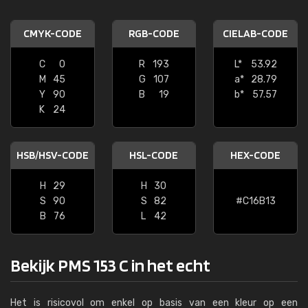
CMYK-CODE
RGB-CODE
CIELAB-CODE
C
0
R
193
L*
53.92
M
45
G
107
a*
28.79
Y
90
B
19
b*
57.57
K
24
HSB/HSV-CODE
HSL-CODE
HEX-CODE
H
29
H
30
S
90
S
82
#C16B13
B
76
L
42
Bekijk PMS 153 C in het echt
Het is risicovol om enkel op basis van een kleur op een