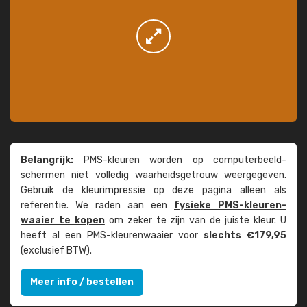
Belangrijk:
PMS-kleuren worden op computer­beeld­
schermen niet volledig waarheids­­getrouw weer­gegeven.
Gebruik de kleur­impressie op deze pagina alleen als
referentie. We raden aan een
fysieke PMS-kleuren­
waaier te kopen
om zeker te zijn van de juiste kleur. U
heeft al een PMS-kleuren­waaier voor
slechts €179,95
(exclusief BTW).
Meer info / bestellen