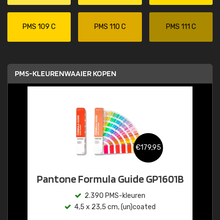
PMS 109 C
PMS 110 C
PMS 111 C
PMS-KLEURENWAAIER KOPEN
€179,95
Pantone Formula Guide GP1601B
2.390 PMS-kleuren
4,5 x 23,5 cm, (un)coated