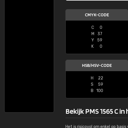
CMYK-CODE
C
0
M
37
Y
59
K
0
HSB/HSV-CODE
H
22
S
59
B
100
Bekijk PMS 1565 C in
Het is risicovol om enkel op basi