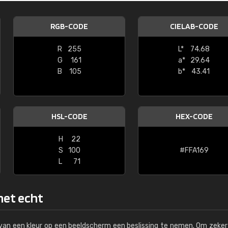
Kambier BV
RGB-CODE
CIELAB-CODE
"Super snelle service en zeer betaal
R
255
L*
74.68
G
161
a*
29.64
B
105
b*
43.41
HSL-CODE
HEX-CODE
H
22
S
100
#FFA169
L
71
 het echt
s van een kleur op een beeldscherm een beslissing te nemen. Om zeker 