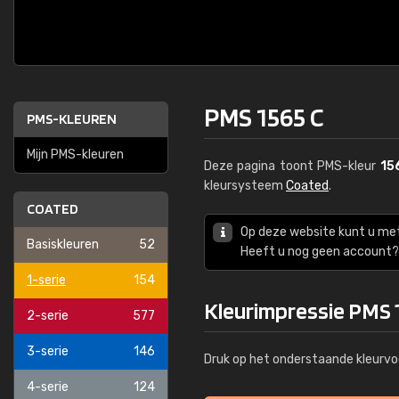
PMS 1565 C
PMS-KLEUREN
Mijn PMS-kleuren
Deze pagina toont PMS-kleur
15
kleursysteem
Coated
.
COATED
Op deze website kunt u me
Basiskleuren
52
Heeft u nog geen account? 
1-serie
154
Kleurimpressie PMS 
2-serie
577
3-serie
146
Druk op het onderstaande kleurvo
4-serie
124