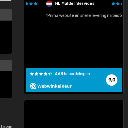
HL Mulder Services
baar!"
"Prima website en snelle levering na bestelling"
"
463
beoordelingen
9,0
te zijn