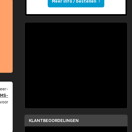
Meer info / bestellen
eer­
PMS-
 voor
KLANTBEOORDELINGEN