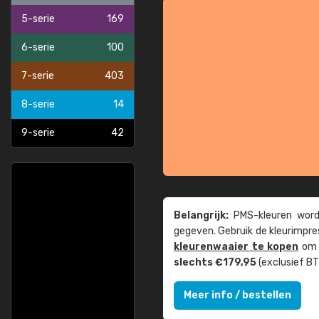
5-serie
169
6-serie
100
7-serie
403
8-serie
14
9-serie
42
Belangrijk:
PMS-kleuren worde
gegeven. Gebruik de kleur­impre
kleuren­waaier te kopen
om z
slechts €179,95
(exclusief BT
Meer info / bestellen