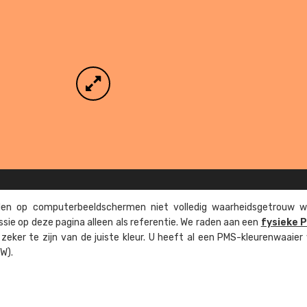
n op computer­beeld­schermen niet volledig waarheids­­getrouw w
ssie op deze pagina alleen als referentie. We raden aan een
fysieke 
eker te zijn van de juiste kleur. U heeft al een PMS-kleuren­waaier
W).