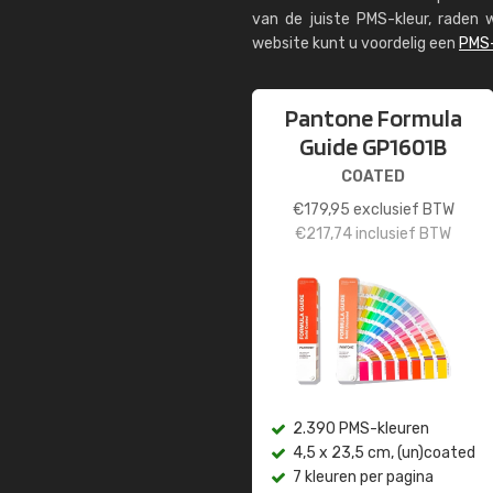
van de juiste PMS-kleur, rade
website kunt u voordelig een
PMS-
Pantone Formula
Guide GP1601B
COATED
€
179,95
exclusief BTW
€
217,74
inclusief BTW
2.390 PMS-kleuren
4,5 x 23,5 cm, (un)coated
7 kleuren per pagina