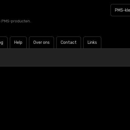
le PMS-producten.
og
Help
Over ons
Contact
Links