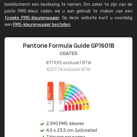
beeldscherm een beslissing te nemen. Om zeker te zijn van de
juiste PMS-kleur, raden we u aan gebruik te maken van een
fysieke PMS-kleurenwaaier
. Op deze website kunt u voordelig
een
PMS-kleurenwaaier bestellen
.
Pantone Formula Guide GP1601B
COATED
€
179,95
exclusief BTW
€
217,74
inclusief BTW
2.390 PMS-kleuren
4,5 x 23,5 cm, (un)coated