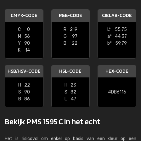
CMYK-CODE
RGB-CODE
CIELAB-CODE
C
0
R
219
L*
55.75
M
56
G
97
a*
44.37
Y
90
B
22
b*
59.79
K
14
HSB/HSV-CODE
HSL-CODE
HEX-CODE
H
22
H
23
S
90
S
82
#DB6116
B
86
L
47
Bekijk PMS 1595 C in het echt
Het is risicovol om enkel op basis van een kleur op een