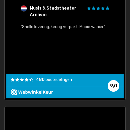
Musis & Stadstheater
L
Arnhem
rt.
"Rapid
egards
"Snelle levering, keurig verpakt. Mooie waaier"
els.
econd
/my-
ding
480
beoordelingen
e
9,0
 and