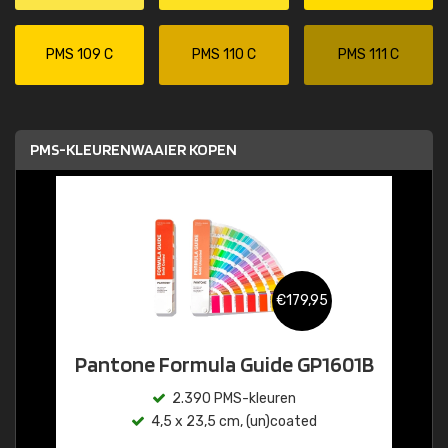
PMS 109 C
PMS 110 C
PMS 111 C
PMS-KLEURENWAAIER KOPEN
€179,95
Pantone Formula Guide GP1601B
2.390 PMS-kleuren
4,5 x 23,5 cm, (un)coated