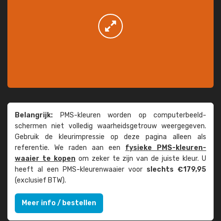
Belangrijk:
PMS-kleuren worden op computer­beeld­
schermen niet volledig waarheids­­getrouw weer­gegeven.
Gebruik de kleur­impressie op deze pagina alleen als
referentie. We raden aan een
fysieke PMS-kleuren­
waaier te kopen
om zeker te zijn van de juiste kleur. U
heeft al een PMS-kleuren­waaier voor
slechts €179,95
(exclusief BTW).
Meer info / bestellen