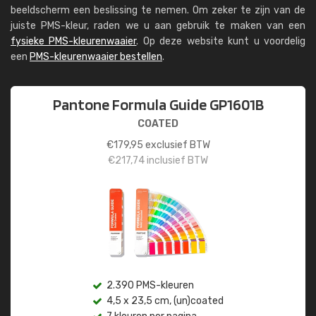
beeldscherm een beslissing te nemen. Om zeker te zijn van de
juiste PMS-kleur, raden we u aan gebruik te maken van een
fysieke PMS-kleurenwaaier
. Op deze website kunt u voordelig
een
PMS-kleurenwaaier bestellen
.
Pantone Formula Guide GP1601B
COATED
€
179,95
exclusief BTW
€
217,74
inclusief BTW
2.390 PMS-kleuren
4,5 x 23,5 cm, (un)coated