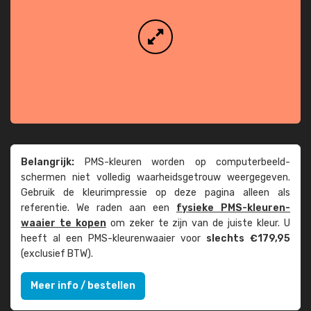
Belangrijk:
PMS-kleuren worden op computer­beeld­
schermen niet volledig waarheids­­getrouw weer­gegeven.
Gebruik de kleur­impressie op deze pagina alleen als
referentie. We raden aan een
fysieke PMS-kleuren­
waaier te kopen
om zeker te zijn van de juiste kleur. U
heeft al een PMS-kleuren­waaier voor
slechts €179,95
(exclusief BTW).
Meer info / bestellen