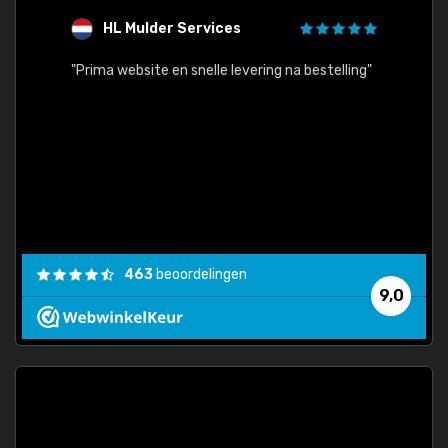
HL Mulder Services
T
"
"Prima website en snelle levering na bestelling"
"Alles
463
beoordelingen
9,0