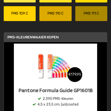
PMS 109 C
PMS 110 C
PMS 111 C
PMS-KLEURENWAAIER KOPEN
€179,95
Pantone Formula Guide GP1601B
2.390 PMS-kleuren
4,5 x 23,5 cm, (un)coated