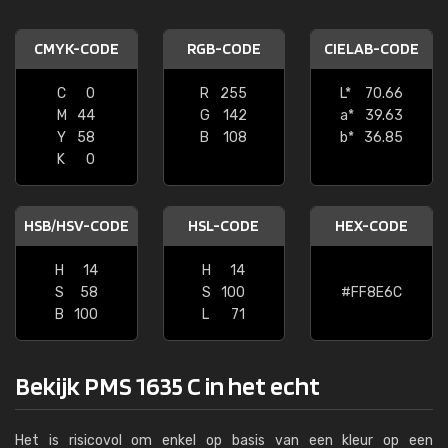
CMYK-CODE
RGB-CODE
CIELAB-CODE
C
0
R
255
L*
70.66
M
44
G
142
a*
39.63
Y
58
B
108
b*
36.85
K
0
HSB/HSV-CODE
HSL-CODE
HEX-CODE
H
14
H
14
S
58
S
100
#FF8E6C
B
100
L
71
Bekijk PMS 1635 C in het echt
Het is risicovol om enkel op basis van een kleur op een