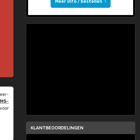
Meer info / bestellen
eer­
PMS-
 voor
KLANTBEOORDELINGEN