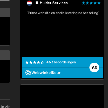
HL Mulder Services
baar!"
"Prima website en snelle levering na bestelling"
"
463
beoordelingen
9,0
te zijn