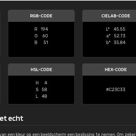
Kambier BV
RGB-CODE
CIELAB-CODE
"Super snelle service en zeer betaal
R
194
L*
45.55
G
60
a*
52.73
B
51
b*
35.84
HSL-CODE
HEX-CODE
H
4
S
58
#C23C33
L
48
het echt
s van een kleur op een beeldscherm een beslissing te nemen. Om zeker 