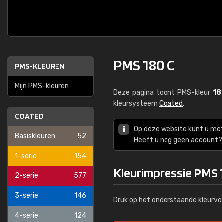
PMS 180 C
PMS-KLEUREN
Mijn PMS-kleuren
Deze pagina toont PMS-kleur
18
kleursysteem
Coated
.
COATED
Op deze website kunt u me
Basiskleuren
52
Heeft u nog geen account? 
1-serie
154
Kleurimpressie PMS 
2-serie
577
3-serie
146
Druk op het onderstaande kleurvo
4-serie
124