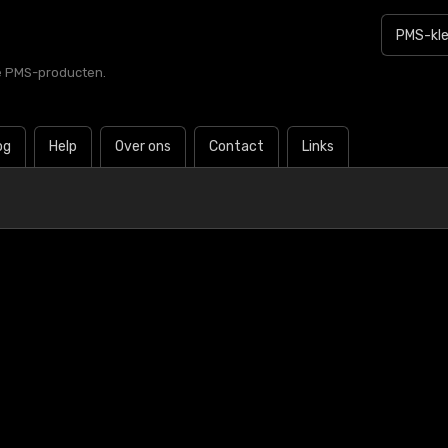
le PMS-producten.
og
Help
Over ons
Contact
Links