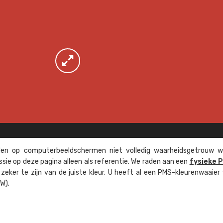
n op computer­beeld­schermen niet volledig waarheids­­getrouw w
ssie op deze pagina alleen als referentie. We raden aan een
fysieke 
eker te zijn van de juiste kleur. U heeft al een PMS-kleuren­waaier
W).