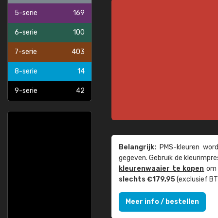
5-serie
169
6-serie
100
7-serie
403
8-serie
14
9-serie
42
Belangrijk:
PMS-kleuren worde
gegeven. Gebruik de kleur­impre
kleuren­waaier te kopen
om z
slechts €179,95
(exclusief BT
Meer info / bestellen