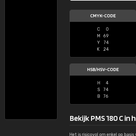
CMYK-CODE
C
0
M
69
Y
74
K
24
HSB/HSV-CODE
H
4
S
74
B
76
Bekijk PMS 180 C in 
Het is risicovol om enkel op basi