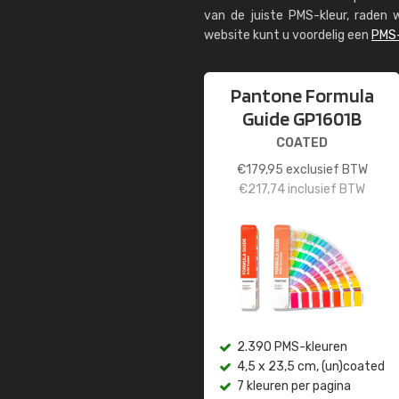
van de juiste PMS-kleur, rade
website kunt u voordelig een
PMS-
Pantone Formula
Guide GP1601B
COATED
€
179,95
exclusief BTW
€
217,74
inclusief BTW
2.390 PMS-kleuren
4,5 x 23,5 cm, (un)coated
7 kleuren per pagina