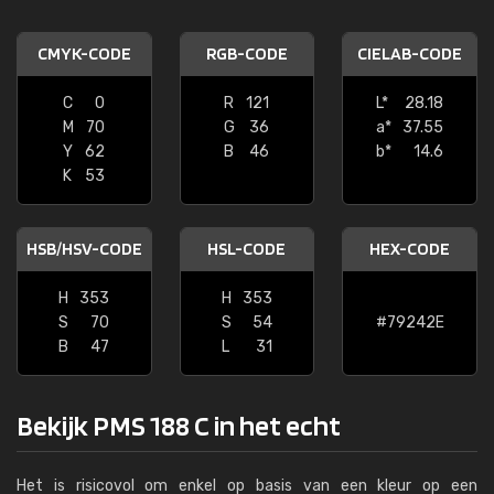
CMYK-CODE
RGB-CODE
CIELAB-CODE
C
0
R
121
L*
28.18
M
70
G
36
a*
37.55
Y
62
B
46
b*
14.6
K
53
HSB/HSV-CODE
HSL-CODE
HEX-CODE
H
353
H
353
S
70
S
54
#79242E
B
47
L
31
Bekijk PMS 188 C in het echt
Het is risicovol om enkel op basis van een kleur op een