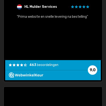
HL Mulder Services
T
"
"Prima website en snelle levering na bestelling"
"Alles
463
beoordelingen
9,0