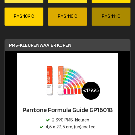
PMS 109 C
PMS 110 C
PMS 111 C
PMS-KLEURENWAAIER KOPEN
€179,95
Pantone Formula Guide GP1601B
2.390 PMS-kleuren
4,5 x 23,5 cm, (un)coated