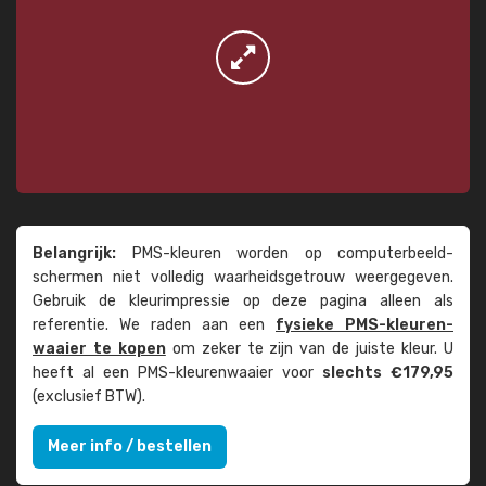
Belangrijk:
PMS-kleuren worden op computer­beeld­
schermen niet volledig waarheids­­getrouw weer­gegeven.
Gebruik de kleur­impressie op deze pagina alleen als
referentie. We raden aan een
fysieke PMS-kleuren­
waaier te kopen
om zeker te zijn van de juiste kleur. U
heeft al een PMS-kleuren­waaier voor
slechts €179,95
(exclusief BTW).
Meer info / bestellen