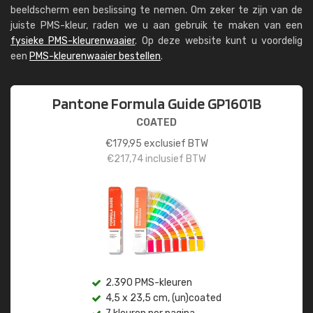
beeldscherm een beslissing te nemen. Om zeker te zijn van de
juiste PMS-kleur, raden we u aan gebruik te maken van een
fysieke PMS-kleurenwaaier
. Op deze website kunt u voordelig
een
PMS-kleurenwaaier bestellen
.
Pantone Formula Guide GP1601B
COATED
€
179,95
exclusief BTW
€
217,74
inclusief BTW
2.390 PMS-kleuren
4,5 x 23,5 cm, (un)coated