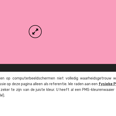
n op computer­beeld­schermen niet volledig waarheids­­getrouw w
ssie op deze pagina alleen als referentie. We raden aan een
fysieke 
eker te zijn van de juiste kleur. U heeft al een PMS-kleuren­waaier
W).