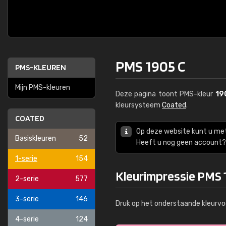
PMS 1905 C
PMS-KLEUREN
Mijn PMS-kleuren
Deze pagina toont PMS-kleur
19
kleursysteem
Coated
.
COATED
Op deze website kunt u me
Basiskleuren
52
Heeft u nog geen account? 
1-serie
154
Kleurimpressie PMS 
2-serie
577
3-serie
146
Druk op het onderstaande kleurvo
4-serie
124