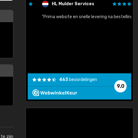
HL Mulder Services
baar!"
"Prima website en snelle levering na bestelling"
"
463
beoordelingen
9,0
te zijn