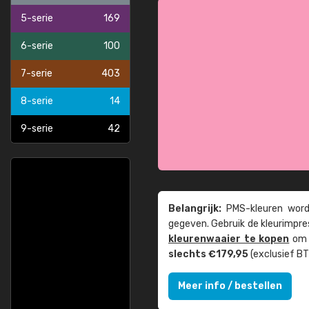
5-serie
169
6-serie
100
7-serie
403
8-serie
14
9-serie
42
Belangrijk:
PMS-kleuren worde
gegeven. Gebruik de kleur­impre
kleuren­waaier te kopen
om z
slechts €179,95
(exclusief BT
Meer info / bestellen