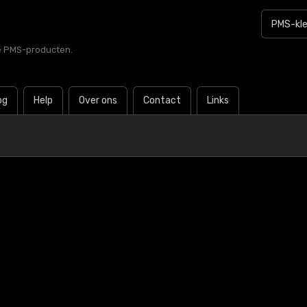
le PMS-producten.
og
Help
Over ons
Contact
Links