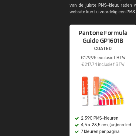
van de juiste PMS-kleur, rade
website kunt u voordelig een
PMS-
Pantone Formula
Guide GP1601B
COATED
€
179,95
exclusief BTW
€
217,74
inclusief BTW
2.390 PMS-kleuren
4,5 x 23,5 cm, (un)coated
7 kleuren per pagina