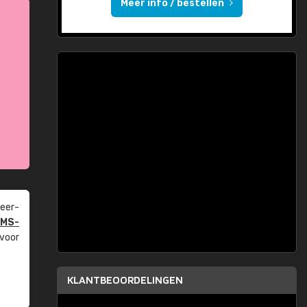
Meer info / bestellen
eer­
PMS-
 voor
KLANTBEOORDELINGEN