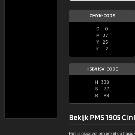
CMYK-CODE
C
0
M
37
Y
25
K
2
HSB/HSV-CODE
H
338
S
37
B
98
Bekijk PMS 1905 C in
Het is risicovol om enkel op basi