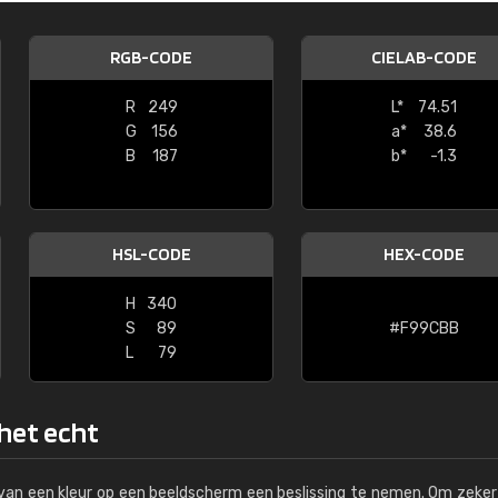
Kambier BV
RGB-CODE
CIELAB-CODE
"Super snelle service en zeer betaal
R
249
L*
74.51
G
156
a*
38.6
B
187
b*
-1.3
HSL-CODE
HEX-CODE
H
340
S
89
#F99CBB
L
79
 het echt
s van een kleur op een beeldscherm een beslissing te nemen. Om zeker 