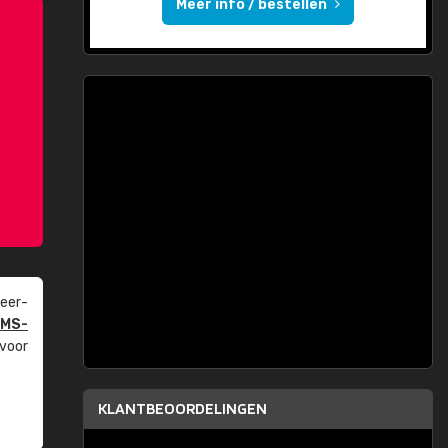
Meer info / bestellen
eer­
PMS-
 voor
KLANTBEOORDELINGEN