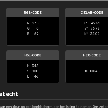
Kambier BV
RGB-CODE
CIELAB-CODE
"Super snelle service en zeer betaal
R
235
L*
49.61
G
0
a*
76.73
B
69
b*
32.02
HSL-CODE
HEX-CODE
H
342
S
100
#EB0045
L
46
het echt
s van een kleur op een beeldscherm een beslissing te nemen. Om zeker 