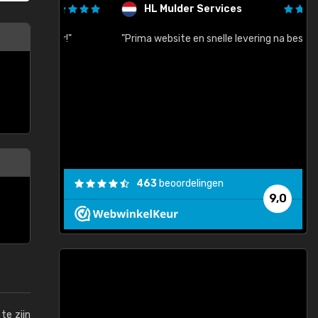
HL Mulder Services
baar!"
"Prima website en snelle levering na bestelling"
"
463
beoordelingen
9,0
te zijn