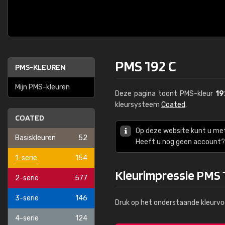
PMS 192 C
PMS-KLEUREN
Mijn PMS-kleuren
Deze pagina toont PMS-kleur
19
kleursysteem
Coated
.
COATED
Op deze website kunt u me
Basiskleuren
52
Heeft u nog geen account? 
1-serie
154
Kleurimpressie PMS 
2-serie
577
3-serie
146
Druk op het onderstaande kleurvo
4-serie
124