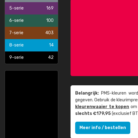
5-serie
169
6-serie
100
7-serie
403
8-serie
14
9-serie
42
Belangrijk:
PMS-kleuren worde
gegeven. Gebruik de kleur­impre
kleuren­waaier te kopen
om z
slechts €179,95
(exclusief BT
Meer info / bestellen