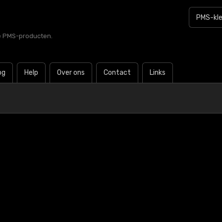
le PMS-producten.
og
Help
Over ons
Contact
Links