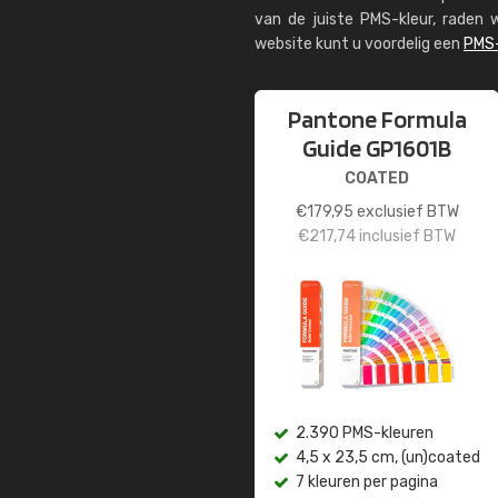
van de juiste PMS-kleur, rade
website kunt u voordelig een
PMS-
Pantone Formula
Guide GP1601B
COATED
€
179,95
exclusief BTW
€
217,74
inclusief BTW
2.390 PMS-kleuren
4,5 x 23,5 cm, (un)coated
7 kleuren per pagina