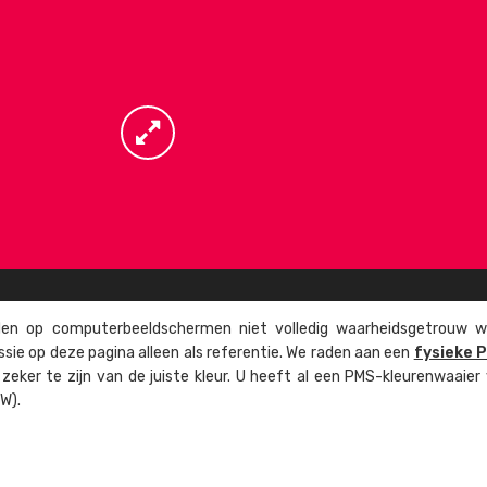
n op computer­beeld­schermen niet volledig waarheids­­getrouw w
ssie op deze pagina alleen als referentie. We raden aan een
fysieke 
eker te zijn van de juiste kleur. U heeft al een PMS-kleuren­waaier
W).