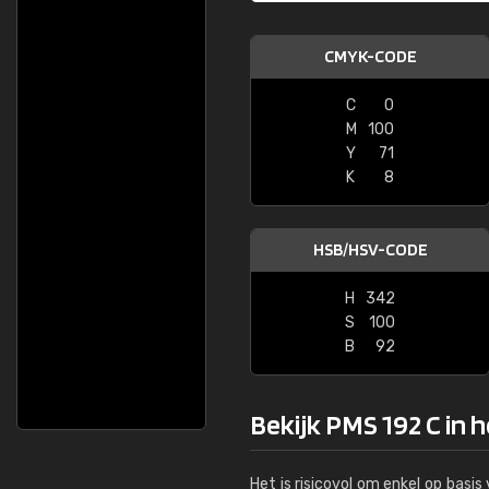
CMYK-CODE
C
0
M
100
Y
71
K
8
HSB/HSV-CODE
H
342
S
100
B
92
Bekijk PMS 192 C in 
Het is risicovol om enkel op basi