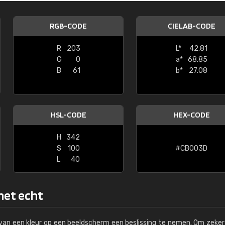
Kambier BV
RGB-CODE
CIELAB-CODE
"Super snelle service en zeer betaal
R
203
L*
42.81
G
0
a*
68.85
B
61
b*
27.08
HSL-CODE
HEX-CODE
H
342
S
100
#CB003D
L
40
 het echt
s van een kleur op een beeldscherm een beslissing te nemen. Om zeker 