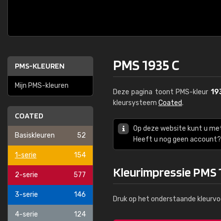
PMS 1935 C
PMS-KLEUREN
Mijn PMS-kleuren
Deze pagina toont PMS-kleur
19
kleursysteem
Coated
.
COATED
Op deze website kunt u me
Basiskleuren
52
Heeft u nog geen account? 
1-serie
154
Kleurimpressie PMS 
2-serie
577
3-serie
146
Druk op het onderstaande kleurvo
4-serie
124