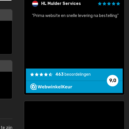
HL Mulder Services
baar!"
"Prima website en snelle levering na bestelling"
"
463
beoordelingen
9,0
te zijn