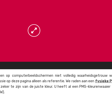
n op computer­beeld­schermen niet volledig waarheids­­getrouw w
ssie op deze pagina alleen als referentie. We raden aan een
fysieke 
eker te zijn van de juiste kleur. U heeft al een PMS-kleuren­waaier
W).