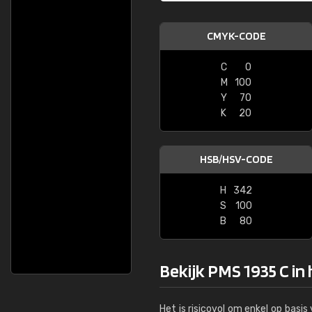
CMYK-CODE
C
0
M
100
Y
70
K
20
HSB/HSV-CODE
H
342
S
100
B
80
Bekijk PMS 1935 C in
Het is risicovol om enkel op basi