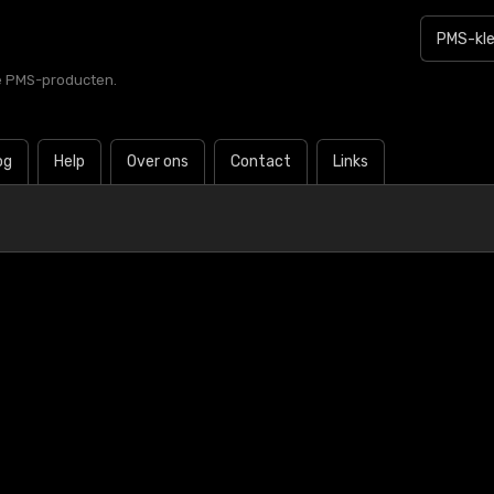
le PMS-producten.
og
Help
Over ons
Contact
Links