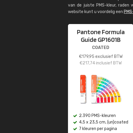
van de juiste PMS-kleur, rade
website kunt u voordelig een
PMS-
Pantone Formula
Guide GP1601B
COATED
€
179,95
exclusief BTW
€
217,74
inclusief BTW
2.390 PMS-kleuren
4,5 x 23,5 cm, (un)coated
7 kleuren per pagina