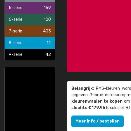
5-serie
169
6-serie
100
7-serie
403
8-serie
14
9-serie
42
Belangrijk:
PMS-kleuren worde
gegeven. Gebruik de kleur­impre
kleuren­waaier te kopen
om z
slechts €179,95
(exclusief BT
Meer info / bestellen