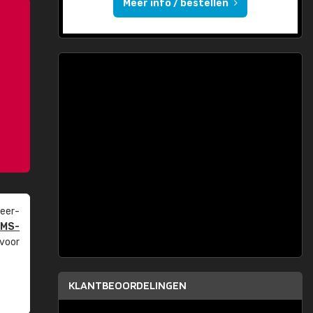
Meer info / bestellen
eer­
PMS-
 voor
KLANTBEOORDELINGEN